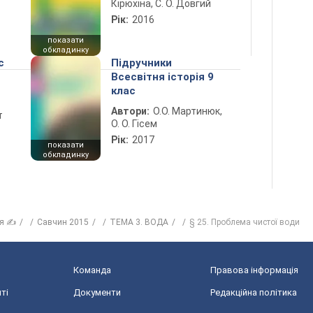
Кірюхіна, С. О. Довгий
Рік:
2016
показати
обкладинку
с
Підручники
Всесвітня історія 9
клас
Автори:
О.О. Мартинюк,
т
О. О. Гісем
Рік:
2017
показати
обкладинку
ія ✍
Савчин 2015
ТЕМА 3. ВОДА
§ 25. Проблема чистої води
Команда
Правова інформація
ті
Документи
Редакційна політика