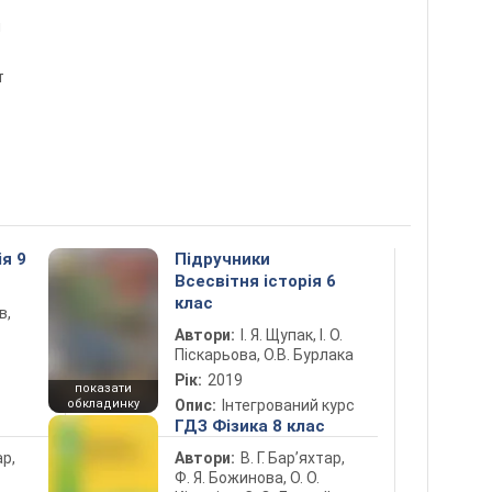
н
т
ія 9
Підручники
Всесвітня історія 6
клас
в,
Автори:
І. Я. Щупак, І. О.
Піскарьова, О.В. Бурлака
Рік:
2019
показати
обкладинку
Опис:
Інтегрований курс
ГДЗ Фізика 8 клас
ар,
Автори:
В. Г. Бар’яхтар,
Ф. Я. Божинова, О. О.