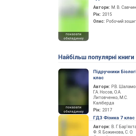
Автори:
М. В. Савчи
Рік:
2015
Опис:
Робочий зоши
показати
обкладинку
Найбільш популярні книги
Підручники Біолог
клас
Автори:
Р.В. Шаламо
Г.А. Носов, О.А.
Литовченко, М.С.
Каліберда
показати
Рік:
2017
обкладинку
ГДЗ Фізика 7 клас
Автори:
В. Г. Бар’яхт
Ф. Я. Божинова, С. О.