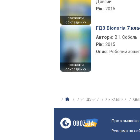
Довгий
Рік:
2015
показати
обкладинку
ГДЗ Біологія 7 кла
Автори:
В. І. Соболь
Рік:
2015
Опис:
Робочий зоши
показати
обкладинку
✅ ГДЗ ✅
⚡ 7 клас ⚡
Хім
Про компанію
Реклама на сай