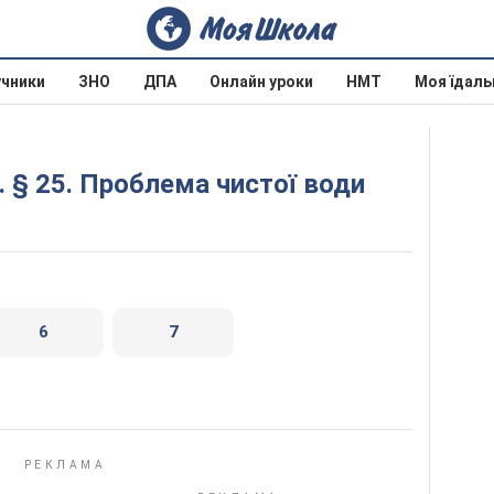
учники
ЗНО
ДПА
Онлайн уроки
НМТ
Моя їдаль
. § 25. Проблема чистої води
6
7