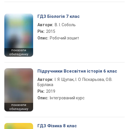
ГДЗ Біологія 7 клас
Автори:
В. І. Соболь
Рік:
2015
Опис:
Робочий зошит
показати
обкладинку
Підручники Всесвітня історія 6 клас
Автори:
І. Я. Щупак, І. О. Піскарьова, О.В.
Бурлака
Рік:
2019
Опис:
Інтегрований курс
показати
обкладинку
ГДЗ Фізика 8 клас