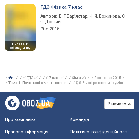
ГДЗ Фізика 7 клас
Автори:
В. Г. Бар’яхтар, Ф. Я. Божинова, С.
О. Довгий
Рік:
2015
показати
обкладинку
✅ ГДЗ ✅
⚡ 7 клас ⚡
Хімія ✍
Ярошенко 2015
Тема 1. Початкові хімічні поняття
§ 8. Чисті речовини і суміші
В начало
Про компанію
Команда
Правова інформація
Політика конфіденційності