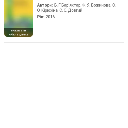
Автори:
В. Г. Бар’яхтар, Ф. Я. Божинова, О.
О. Кірюхіна, С. О. Довгий
Рік:
2016
показати
обкладинку