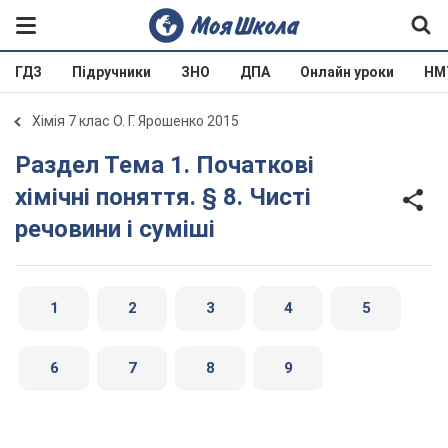
ГДЗ
Підручники
ЗНО
ДПА
Онлайн уроки
НМ
Хімія 7 клас О. Г. Ярошенко 2015
Раздел Тема 1. Початкові
хімічні поняття. § 8. Чисті
речовини і суміші
1
2
3
4
5
6
7
8
9