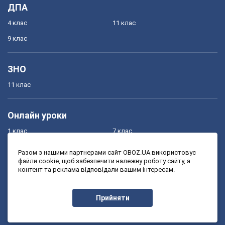
ДПА
4 клас
11 клас
9 клас
ЗНО
11 клас
Онлайн уроки
1 клас
7 клас
2 клас
8 клас
Разом з нашими партнерами сайт OBOZ.UA використовує
файли cookie, щоб забезпечити належну роботу сайту, а
3 клас
9 клас
контент та реклама відповідали вашим інтересам.
4 клас
10 клас
5 клас
11 клас
Прийняти
6 клас