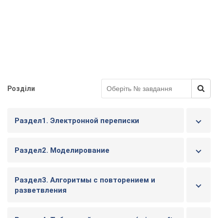
у
Розділи
Раздел1. Электронной переписки
Раздел2. Моделирование
Раздел3. Алгоритмы с повторением и
разветвления