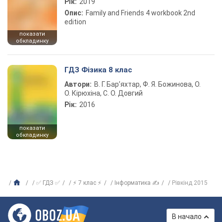
Рік:
2019
Опис:
Family and Friends 4 workbook 2nd
edition
показати
обкладинку
ГДЗ Фізика 8 клас
Автори:
В. Г. Бар’яхтар, Ф. Я. Божинова, О.
О. Кірюхіна, С. О. Довгий
Рік:
2016
показати
обкладинку
✅ ГДЗ ✅
⚡ 7 клас ⚡
Інформатика ✍
Рівкінд 2015
В начало