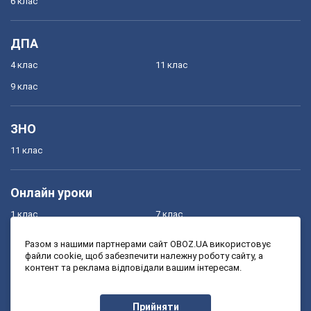
6 клас
ДПА
4 клас
11 клас
9 клас
ЗНО
11 клас
Онлайн уроки
1 клас
7 клас
2 клас
8 клас
Разом з нашими партнерами сайт OBOZ.UA використовує
файли cookie, щоб забезпечити належну роботу сайту, а
3 клас
9 клас
контент та реклама відповідали вашим інтересам.
4 клас
10 клас
5 клас
11 клас
Прийняти