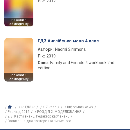
Рік:
2017
показати
обкладинку
ГДЗ Англійська мова 4 клас
Автори:
Naomi Simmons
Рік:
2019
Опис:
Family and Friends 4 workbook 2nd
edition
показати
обкладинку
✅ ГДЗ ✅
⚡ 7 клас ⚡
Інформатика ✍
Ривкінд 2015
РОЗДІЛ 2. МОДЕЛЮВАННЯ
2.3. Карти знань. Редактор карт знань
Запитання для повторення вивченого