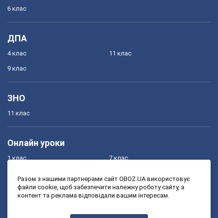
6 клас
ДПА
4 клас
11 клас
9 клас
ЗНО
11 клас
Онлайн уроки
1 клас
7 клас
2 клас
8 клас
Разом з нашими партнерами сайт OBOZ.UA використовує
файли cookie, щоб забезпечити належну роботу сайту, а
3 клас
9 клас
контент та реклама відповідали вашим інтересам.
4 клас
10 клас