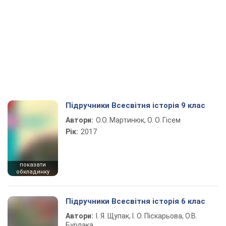
Підручники Всесвітня історія 9 клас
Автори:
О.О. Мартинюк, О. О. Гісем
Рік:
2017
показати
обкладинку
Підручники Всесвітня історія 6 клас
Автори:
І. Я. Щупак, І. О. Піскарьова, О.В.
Бурлака