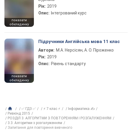
Рік:
2019
Опис:
Інтегрований курс
показати
обкладинку
Підручники Англійська мова 11 клас
Автори:
М.А. Нерсісян, А. О. Піроженко
Рік:
2019
Опис:
Рівень стандарту
показати
обкладинку
✅ ГДЗ ✅
⚡ 7 клас ⚡
Інформатика ✍
Ривкінд 2015
РОЗДІЛ 3. АЛГОРИТМИ З ПОВТОРЕННЯМ І РОЗГАЛУЖЕННЯМ
3.3. Алгоритми з розгалуженням
Запитання для повторення вивченого