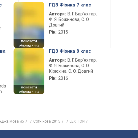
с
ГДЗ Фізика 7 клас
Автори:
В. Г. Бар’яхтар,
Ф. Я. Божинова, С. О.
Довгий
т
Рік:
2015
показати
обкладинку
ова
ГДЗ Фізика 8 клас
Автори:
В. Г. Бар’яхтар,
Ф. Я. Божинова, О. О.
Кірюхіна, С. О. Довгий
Рік:
2016
ends
показати
n
обкладинку
ецька мова ✍
Сотнікова 2015
LEKTION 7