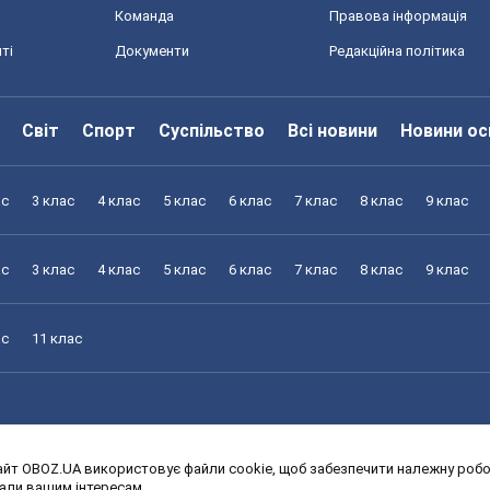
Команда
Правова інформація
ті
Документи
Редакційна політика
Світ
Спорт
Суспільство
Всі новини
Новини ос
ас
3 клас
4 клас
5 клас
6 клас
7 клас
8 клас
9 клас
ас
3 клас
4 клас
5 клас
6 клас
7 клас
8 клас
9 клас
ас
11 клас
йт OBOZ.UA використовує файли cookie, щоб забезпечити належну робот
ас
3 клас
4 клас
5 клас
6 клас
7 клас
8 клас
9 клас
дали вашим інтересам.