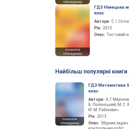
обкладинку
ГДЗ Німецька м
клас
Автори:
С. І. Сотн
Рік:
2015
Опис:
Тестовий 
показати
обкладинку
Найбільш популярні книги
ГДЗ Математика 
клас
Автори:
А. Г. Мерзляк
Б. Полонський, М. С. Я
Ю. М. Рабінович
Рік:
2013
показати
Опис:
Збірник задач 
обкладинку
контрольних робіт