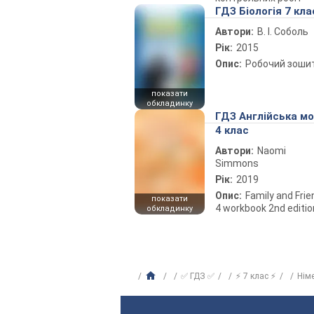
ГДЗ Біологія 7 кла
Автори:
В. І. Соболь
Рік:
2015
Опис:
Робочий зоши
показати
обкладинку
ГДЗ Англійська м
4 клас
Автори:
Naomi
Simmons
Рік:
2019
Опис:
Family and Fri
показати
4 workbook 2nd editio
обкладинку
✅ ГДЗ ✅
⚡ 7 клас ⚡
Нім