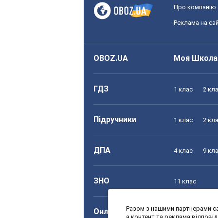
Про компанію
Реклама на сай
OBOZ.UA
Моя Школа
ГДЗ
1 клас
2 кл
Підручники
1 клас
2 кл
ДПА
4 клас
9 кл
ЗНО
11 клас
Разом з нашими партнерами са
Онлайн уроки
1 клас
2 кл
а контент та реклама відпові