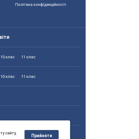
Політика конфіденційності
віти
10 клас
11 клас
10 клас
11 клас
у сайту,
10 клас
11 клас
Прийняти