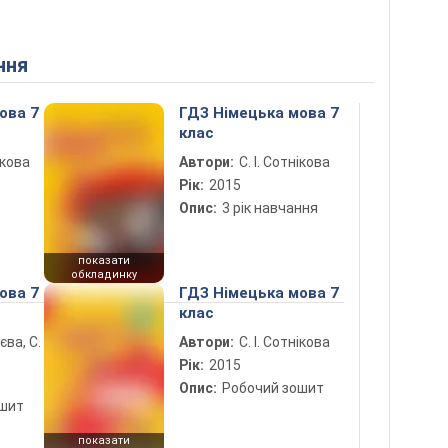
ння
ова 7
ГДЗ Німецька мова 7
клас
ікова
Автори:
С. І. Сотнікова
Рік:
2015
Опис:
3 рік навчання
показати
обкладинку
ова 7
ГДЗ Німецька мова 7
клас
лєва, С.
Автори:
С. І. Сотнікова
Рік:
2015
Опис:
Робочий зошит
ошит
показати