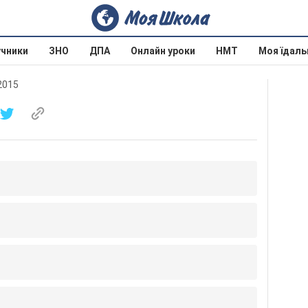
учники
ЗНО
ДПА
Онлайн уроки
НМТ
Моя їдаль
 2015