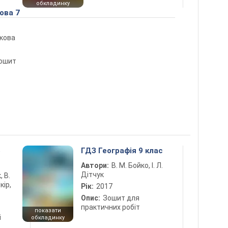
обкладинку
ова 7
ікова
зошит
5
ГДЗ Географія 9 клас
Автори:
В. М. Бойко, І. Л.
Дітчук
, В.
кір,
Рік:
2017
Опис:
Зошит для
практичних робіт
показати
і
обкладинку