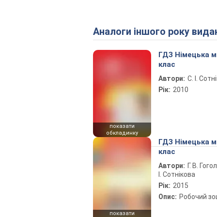
Аналоги іншого року вида
ГДЗ Німецька м
клас
Автори:
С. І. Сотн
Рік:
2010
показати
обкладинку
ГДЗ Німецька м
клас
Автори:
Г. В. Гого
І. Сотнікова
Рік:
2015
Опис:
Робочий з
показати