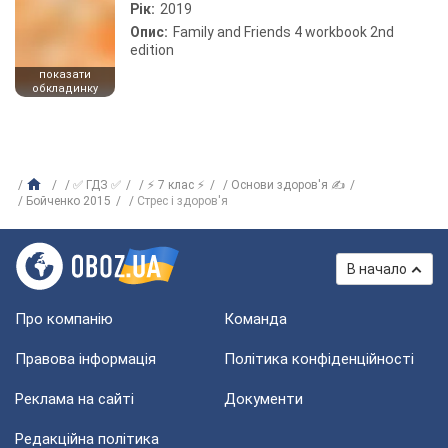
Рік:
2019
Опис:
Family and Friends 4 workbook 2nd
edition
показати
обкладинку
✅ ГДЗ ✅
⚡ 7 клас ⚡
Основи здоров'я ✍
Бойченко 2015
Стрес і здоров'я
В начало
Про компанію
Команда
Правова інформація
Політика конфіденційності
Реклама на сайті
Документи
Редакційна політика