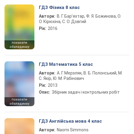
ГДЗ Фізика 8 клас
Автори:
В. Г. Бар’яхтар, Ф. Я. Божинова, О.
О. Кірюхіна, С. О. Довгий
Рік:
2016
показати
обкладинку
ГДЗ Математика 5 клас
Автори:
А. Г. Мерзляк, В. Б. Полонський, М.
С. Якір, Ю. М. Рабінович
Рік:
2013
Опис:
Збірник задач і контрольних робіт
показати
обкладинку
ГДЗ Англійська мова 4 клас
Автори:
Naomi Simmons