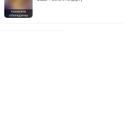
показати
обкладинку