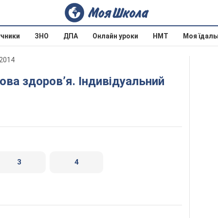
учники
ЗНО
ДПА
Онлайн уроки
НМТ
Моя їдаль
 2014
3
4