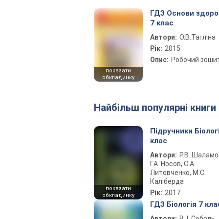
ГДЗ Основи здоро
7 клас
Автори:
О.В.Тагліна
Рік:
2015
Опис:
Робочий зоши
показати
обкладинку
Найбільш популярні книги
Підручники Біолог
клас
Автори:
Р.В. Шаламо
Г.А. Носов, О.А.
Литовченко, М.С.
Каліберда
показати
Рік:
2017
обкладинку
ГДЗ Біологія 7 кла
Автори:
В. І. Соболь