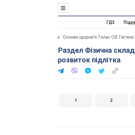
ГДЗ
Підр
Основи здоров'я 7 клас О.В.Тагліна
Раздел Фізична складова здоров’я. Індивідуальний
розвиток підлітка
1
2