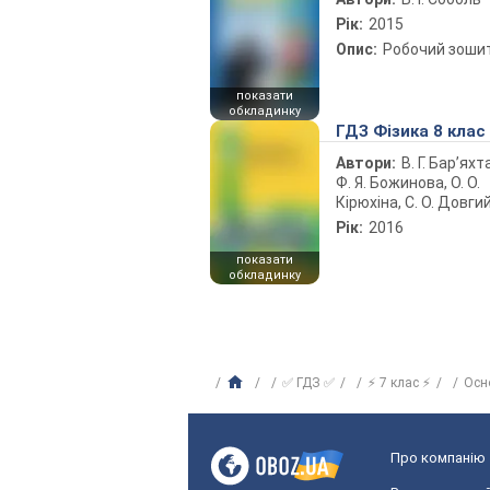
Рік:
2015
Опис:
Робочий зоши
показати
обкладинку
ГДЗ Фізика 8 клас
Автори:
В. Г. Бар’яхт
Ф. Я. Божинова, О. О.
Кірюхіна, С. О. Довги
Рік:
2016
показати
обкладинку
✅ ГДЗ ✅
⚡ 7 клас ⚡
Осн
Про компанію