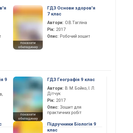
в'я
ГДЗ Основи здоров'я
7 клас
Автори:
О.В.Тагліна
Рік:
2017
т
Опис:
Робочий зошит
показати
обкладинку
ія 9
ГДЗ Географія 9 клас
Автори:
В. М. Бойко, І. Л.
Дітчук
в,
Рік:
2017
Опис:
Зошит для
практичних робіт
показати
обкладинку
с
Підручники Біологія 9
клас