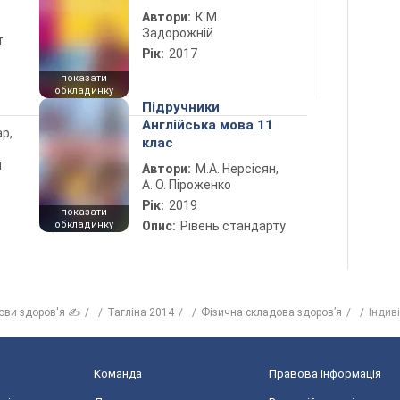
Автори:
К.М.
Задорожній
т
Рік:
2017
показати
обкладинку
Підручники
Англійська мова 11
ар,
клас
й
Автори:
М.А. Нерсісян,
А. О. Піроженко
Рік:
2019
показати
обкладинку
Опис:
Рівень стандарту
ови здоров'я ✍
Тагліна 2014
Фізична складова здоров’я
Індив
Команда
Правова інформація