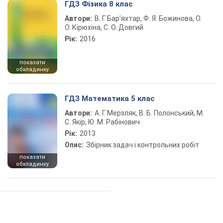
ГДЗ Фізика 8 клас
Автори:
В. Г. Бар’яхтар, Ф. Я. Божинова, О.
О. Кірюхіна, С. О. Довгий
Рік:
2016
показати
обкладинку
ГДЗ Математика 5 клас
Автори:
А. Г. Мерзляк, В. Б. Полонський, М.
С. Якір, Ю. М. Рабінович
Рік:
2013
Опис:
Збірник задач і контрольних робіт
показати
обкладинку