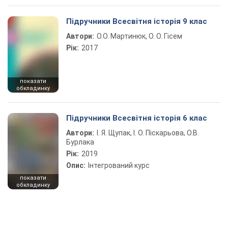
Підручники Всесвітня історія 9 клас
Автори:
О.О. Мартинюк, О. О. Гісем
Рік:
2017
показати
обкладинку
Підручники Всесвітня історія 6 клас
Автори:
І. Я. Щупак, І. О. Піскарьова, О.В.
Бурлака
Рік:
2019
Опис:
Інтегрований курс
показати
обкладинку