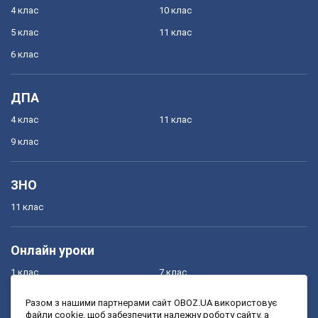
4 клас
10 клас
5 клас
11 клас
6 клас
ДПА
4 клас
11 клас
9 клас
ЗНО
11 клас
Онлайн уроки
1 клас
7 клас
2 клас
8 клас
Разом з нашими партнерами сайт OBOZ.UA використовує
файли cookie, щоб забезпечити належну роботу сайту, а
3 клас
9 клас