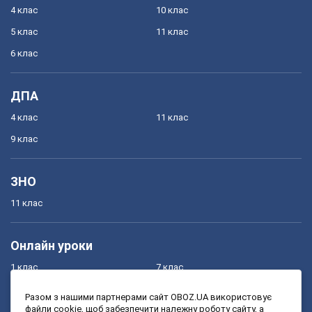
4 клас
10 клас
5 клас
11 клас
6 клас
ДПА
4 клас
11 клас
9 клас
ЗНО
11 клас
Онлайн уроки
1 клас
7 клас
2 клас
8 клас
Разом з нашими партнерами сайт OBOZ.UA використовує
файли cookie, щоб забезпечити належну роботу сайту, а
3 клас
9 клас