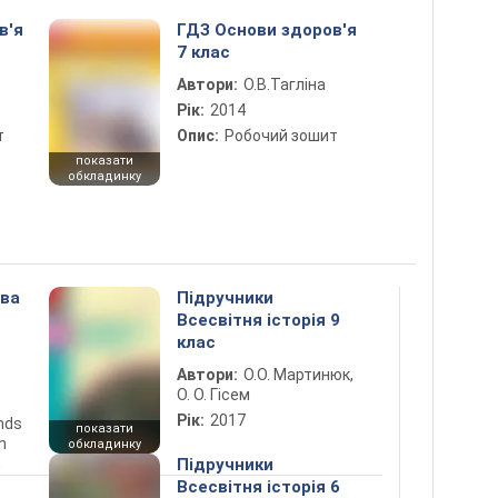
в'я
ГДЗ Основи здоров'я
7 клас
Автори:
О.В.Тагліна
Рік:
2014
т
Опис:
Робочий зошит
показати
обкладинку
ова
Підручники
Всесвітня історія 9
клас
Автори:
О.О. Мартинюк,
О. О. Гісем
Рік:
2017
ends
показати
n
обкладинку
5
Підручники
Всесвітня історія 6