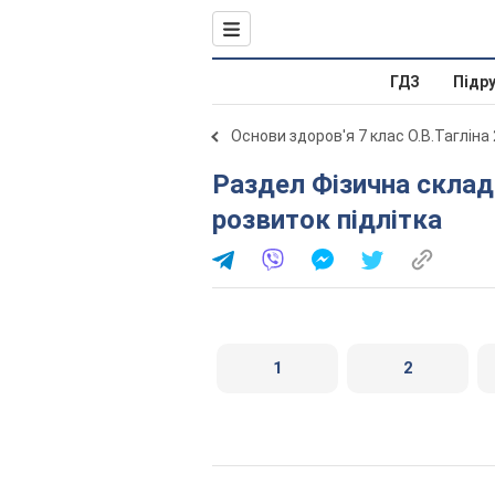
ГДЗ
Підр
Основи здоров'я 7 клас О.В.Тагліна
Раздел Фізична складова здоров’я. Індивідуальний
розвиток підлітка
1
2