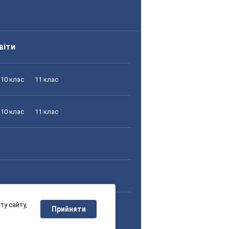
віти
10 клас
11 клас
10 клас
11 клас
у сайту,
10 клас
11 клас
Прийняти