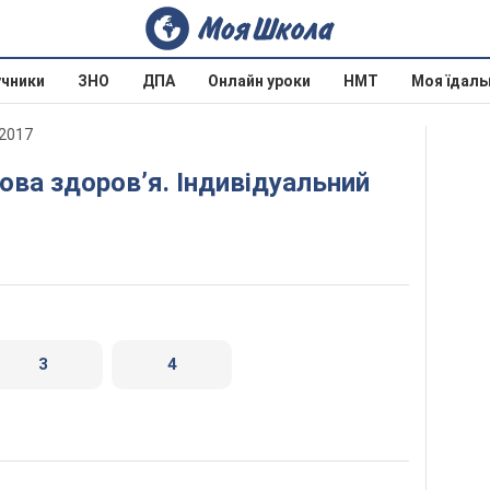
учники
ЗНО
ДПА
Онлайн уроки
НМТ
Моя їдаль
 2017
3
4