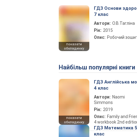
ГДЗ Основи здоро
7 клас
Автори:
О.В.Тагліна
Рік:
2015
Опис:
Робочий зоши
показати
обкладинку
Найбільш популярні книги
ГДЗ Англійська м
4 клас
Автори:
Naomi
Simmons
Рік:
2019
Опис:
Family and Fri
показати
4 workbook 2nd editio
обкладинку
ГДЗ Математика 
клас