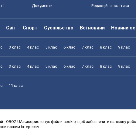
ті
Документи
Редакційна політика
Світ
Спорт
Суспільство
Всі новини
Новини ос
ас
3 клас
4 клас
5 клас
6 клас
7 клас
8 клас
9 клас
ас
3 клас
4 клас
5 клас
6 клас
7 клас
8 клас
9 клас
ас
11 клас
йт OBOZ.UA використовує файли cookie, щоб забезпечити належну робот
ас
3 клас
4 клас
5 клас
6 клас
7 клас
8 клас
9 клас
дали вашим інтересам.