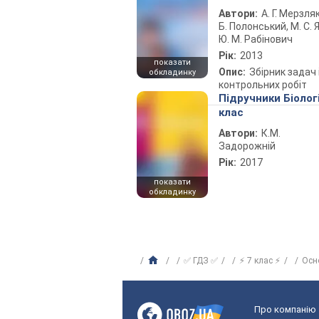
Автори:
А. Г. Мерзляк
Б. Полонський, М. С. Я
Ю. М. Рабінович
Рік:
2013
показати
Опис:
Збірник задач 
обкладинку
контрольних робіт
Підручники Біолог
клас
Автори:
К.М.
Задорожній
Рік:
2017
показати
обкладинку
✅ ГДЗ ✅
⚡ 7 клас ⚡
Осн
Про компанію