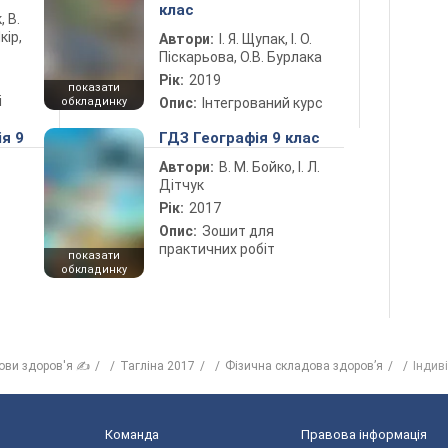
клас
, В.
кір,
Автори:
І. Я. Щупак, І. О.
Піскарьова, О.В. Бурлака
Рік:
2019
показати
і
обкладинку
Опис:
Інтегрований курс
ія 9
ГДЗ Географія 9 клас
Автори:
В. М. Бойко, І. Л.
Дітчук
Рік:
2017
Опис:
Зошит для
практичних робіт
показати
обкладинку
ови здоров'я ✍
Тагліна 2017
Фізична складова здоров’я
Індив
Команда
Правова інформація