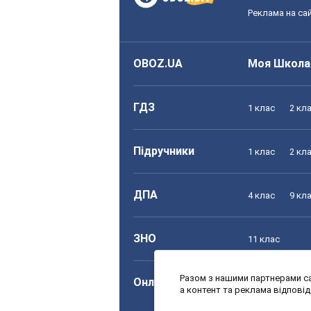
Реклама на сай
OBOZ.UA
Моя Школа
ГДЗ
1 клас
2 кл
Підручники
1 клас
2 кл
ДПА
4 клас
9 кл
ЗНО
11 клас
Разом з нашими партнерами са
Онлайн уроки
1 клас
2 кл
а контент та реклама відпові