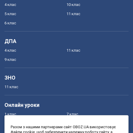
4 клас
10 клас
5 клас
11 клас
6 клас
ДПА
4 клас
11 клас
9 клас
ЗНО
11 клас
Онлайн уроки
1 клас
7 клас
2 клас
8 клас
Разом з нашими партнерами сайт OBOZ.UA використовує
файли cookie, щоб забезпечити належну роботу сайту, а
3 клас
9 клас