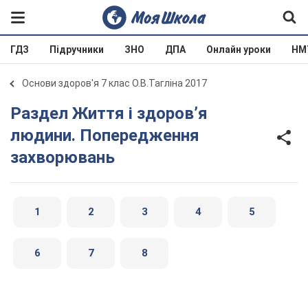
ГДЗ
Підручники
ЗНО
ДПА
Онлайн уроки
НМ
Основи здоров'я 7 клас О.В.Тагліна 2017
Раздел Життя і здоров’я
людини. Попередження
захворювань
1
2
3
4
5
6
7
8