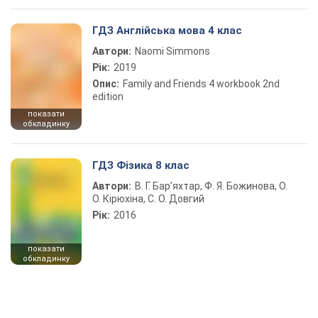
ГДЗ Англійська мова 4 клас
Автори:
Naomi Simmons
Рік:
2019
Опис:
Family and Friends 4 workbook 2nd
edition
показати
обкладинку
ГДЗ Фізика 8 клас
Автори:
В. Г. Бар’яхтар, Ф. Я. Божинова, О.
О. Кірюхіна, С. О. Довгий
Рік:
2016
показати
обкладинку