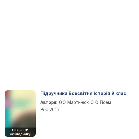
Підручники Всесвітня історія 9 клас
Автори:
О.О. Мартинюк, О. О. Гісем
Рік:
2017
показати
обкладинку