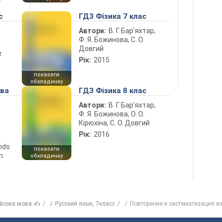
с
ГДЗ Фізика 7 клас
Автори:
В. Г. Бар’яхтар,
Ф. Я. Божинова, С. О.
Довгий
т
Рік:
2015
показати
обкладинку
ова
ГДЗ Фізика 8 клас
Автори:
В. Г. Бар’яхтар,
Ф. Я. Божинова, О. О.
Кірюхіна, С. О. Довгий
Рік:
2016
ends
показати
n
обкладинку
ійська мова ✍
Русский язык, 7класс
Повторение и систематизация из