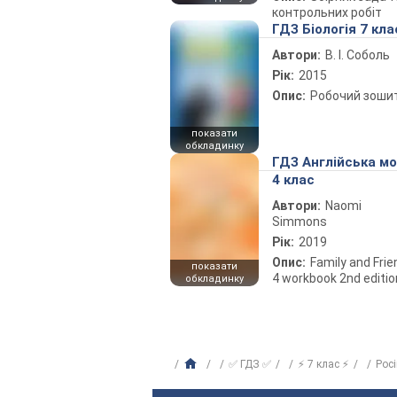
контрольних робіт
ГДЗ Біологія 7 кла
Автори:
В. І. Соболь
Рік:
2015
Опис:
Робочий зоши
показати
обкладинку
ГДЗ Англійська м
4 клас
Автори:
Naomi
Simmons
Рік:
2019
Опис:
Family and Fri
показати
4 workbook 2nd editio
обкладинку
✅ ГДЗ ✅
⚡ 7 клас ⚡
Рос