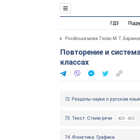
ГДЗ
Підр
Російська мова 7 клас М. Т. Барано
Повторение и систематизация изученного в V-VII
классах
72. Разделы науки о русском язы
73. Текст. Стили речи
425 - 425
74. Фонетика. Графика