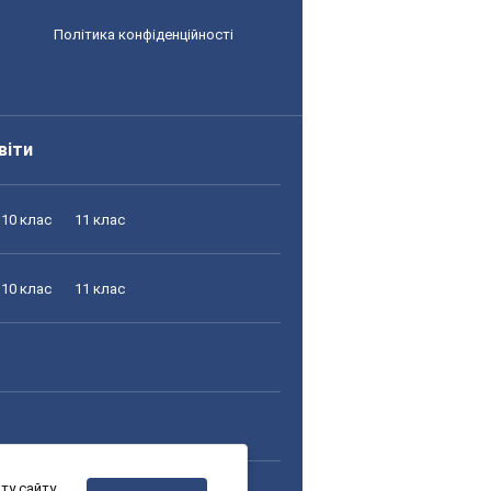
Політика конфіденційності
віти
10 клас
11 клас
10 клас
11 клас
у сайту,