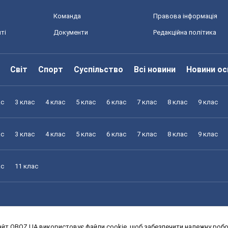
Команда
Правова інформація
ті
Документи
Редакційна політика
Світ
Спорт
Суспільство
Всі новини
Новини ос
ас
3 клас
4 клас
5 клас
6 клас
7 клас
8 клас
9 клас
ас
3 клас
4 клас
5 клас
6 клас
7 клас
8 клас
9 клас
ас
11 клас
йт OBOZ.UA використовує файли cookie, щоб забезпечити належну робот