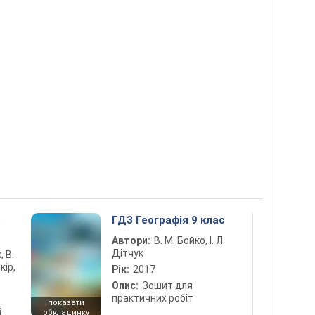
5
ГДЗ Географія 9 клас
Автори:
В. М. Бойко, І. Л.
Дітчук
, В.
кір,
Рік:
2017
Опис:
Зошит для
практичних робіт
показати
і
обкладинку