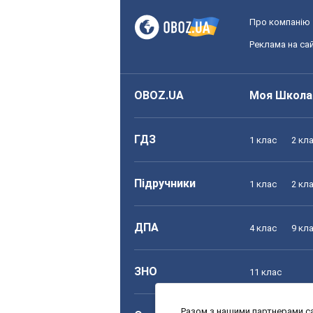
Про компанію
Реклама на сай
OBOZ.UA
Моя Школа
ГДЗ
1 клас
2 кл
Підручники
1 клас
2 кл
ДПА
4 клас
9 кл
ЗНО
11 клас
Разом з нашими партнерами са