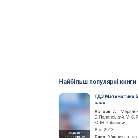
Найбільш популярні книги
ГДЗ Математика 
клас
Автори:
А. Г. Мерзляк
Б. Полонський, М. С. Я
Ю. М. Рабінович
Рік:
2013
показати
Опис:
Збірник задач 
обкладинку