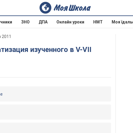
учники
ЗНО
ДПА
Онлайн уроки
НМТ
Моя їдаль
в 2011
ке