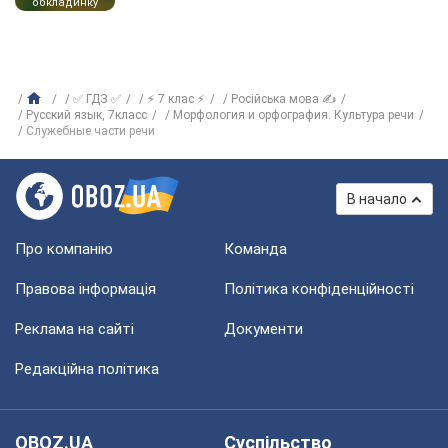
обкладинку
✅ ГДЗ ✅
⚡ 7 клас ⚡
Російська мова ✍
Русский язык, 7класс
Морфология и орфография. Культура речи
Служебные части речи
В начало
Про компанію
Команда
Правова інформація
Політика конфіденційності
Реклама на сайті
Документи
Редакційна політика
OBOZ.UA
Суспільство