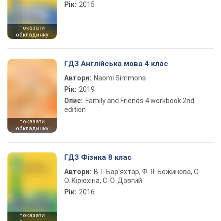
Рік:
2015
показати
обкладинку
ГДЗ Англійська мова 4 клас
Автори:
Naomi Simmons
Рік:
2019
Опис:
Family and Friends 4 workbook 2nd
edition
показати
обкладинку
ГДЗ Фізика 8 клас
Автори:
В. Г. Бар’яхтар, Ф. Я. Божинова, О.
О. Кірюхіна, С. О. Довгий
Рік:
2016
показати