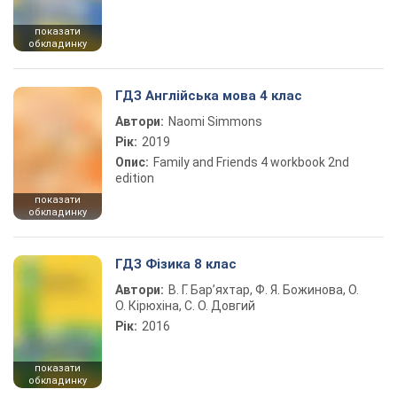
показати
обкладинку
ГДЗ Англійська мова 4 клас
Автори:
Naomi Simmons
Рік:
2019
Опис:
Family and Friends 4 workbook 2nd
edition
показати
обкладинку
ГДЗ Фізика 8 клас
Автори:
В. Г. Бар’яхтар, Ф. Я. Божинова, О.
О. Кірюхіна, С. О. Довгий
Рік:
2016
показати
обкладинку