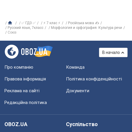
✅ ГДЗ ✅
⚡ 7 клас ⚡
Російська мова ✍
Русский язык, 7класс
Морфология и орфография. Культура речи
Союз
В начало
Про компанію
Команда
Правова інформація
Політика конфіденційності
Реклама на сайті
Документи
Редакційна політика
OBOZ.UA
Суспільство