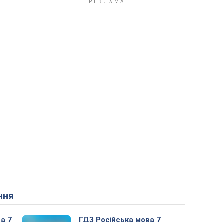
ння
а 7
ГДЗ Російська мова 7