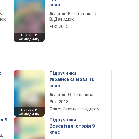
клас
.І.
Автори:
В.І. Статівка, Л.
дюк
В. Давидюк
Рік:
2015
показати
обкладинку
с
Підручники
Українська мова 10
клас
Автори:
О. П. Глазова
т
Рік:
2018
Опис:
Рівень стандарту
показати
обкладинку
ія 9
Підручники
Всесвітня історія 9
клас
в,