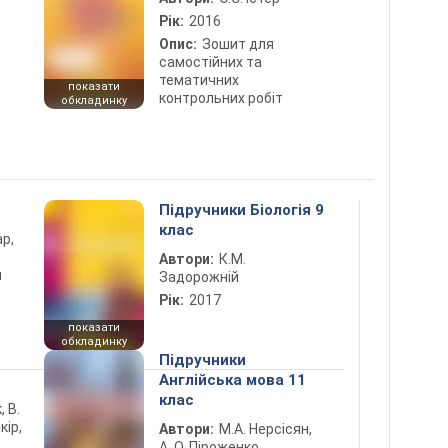
Рік:
2016
Опис:
Зошит для
самостійних та
тематичних
показати
контрольних робіт
обкладинку
Підручники Біологія 9
клас
ар,
Автори:
К.М.
й
Задорожній
Рік:
2017
показати
обкладинку
5
Підручники
Англійська мова 11
клас
, В.
кір,
Автори:
М.А. Нерсісян,
А. О. Піроженко