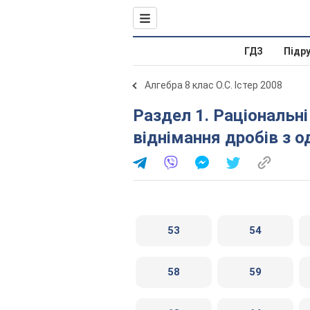
ГДЗ
Підр
Алгебра 8 клас О.С. Істер 2008
Раздел 1. Раціональні вирази. 3. Додавання і
віднімання дробів з 
53
54
58
59