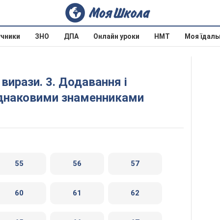
учники
ЗНО
ДПА
Онлайн уроки
НМТ
Моя їдаль
однаковими знаменниками
55
56
57
60
61
62