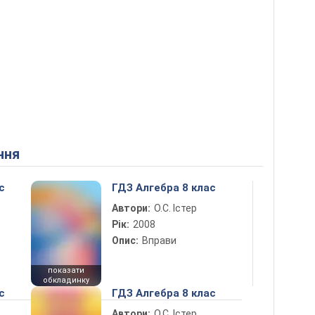
ння
с
ГДЗ Алгебра 8 клас
Автори:
О.С. Істер
Рік:
2008
Опис:
Вправи
показати
обкладинку
с
ГДЗ Алгебра 8 клас
Автори:
О.С. Істер