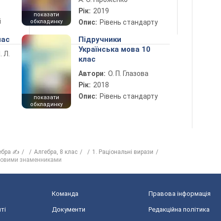
Рік:
2019
показати
і
обкладинку
Опис:
Рівень стандарту
лас
Підручники
Українська мова 10
. Л.
клас
Автори:
О. П. Глазова
Рік:
2018
Опис:
Рівень стандарту
показати
обкладинку
ебра ✍
Алгебра, 8 клас
1. Раціональні вирази
аковими знаменниками
Команда
Правова інформація
ті
Документи
Редакційна політика