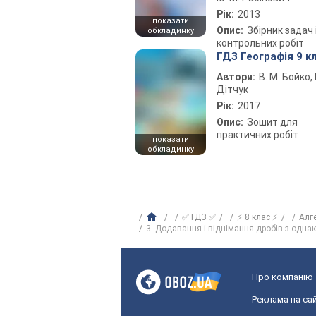
Рік:
2013
показати
Опис:
Збірник задач 
обкладинку
контрольних робіт
ГДЗ Географія 9 к
Автори:
В. М. Бойко, І
Дітчук
Рік:
2017
Опис:
Зошит для
практичних робіт
показати
обкладинку
✅ ГДЗ ✅
⚡ 8 клас ⚡
Алг
3. Додавання і віднімання дробів з одн
Про компанію
Реклама на сай