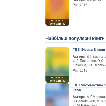
Рік:
2016
показати
обкладинку
Найбільш популярні книги
ГДЗ Фізика 8 клас
Автори:
В. Г. Бар’яхт
Ф. Я. Божинова, О. О.
Кірюхіна, С. О. Довги
Рік:
2016
показати
обкладинку
ГДЗ Математика 
клас
Автори:
А. Г. Мерзляк
Б. Полонський, М. С. Я
Ю. М. Рабінович