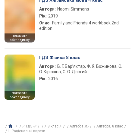
ГДЗ Англійська мова 4 клас
Автори:
Naomi Simmons
Рік:
2019
Опис:
Family and Friends 4 workbook 2nd
edition
показати
обкладинку
ГДЗ Фізика 8 клас
Автори:
В. Г. Бар’яхтар, Ф. Я. Божинова, О.
О. Кірюхіна, С. О. Довгий
Рік:
2016
показати
обкладинку
✅ ГДЗ ✅
⚡ 8 клас ⚡
Алгебра ✍
Алгебра, 8 клас
1. Раціональні вирази