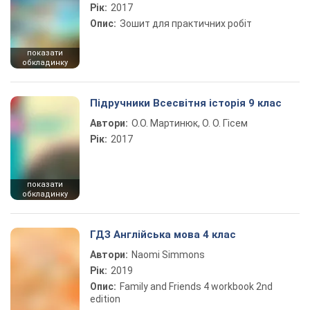
Рік:
2017
Опис:
Зошит для практичних робіт
показати
обкладинку
Підручники Всесвітня історія 9 клас
Автори:
О.О. Мартинюк, О. О. Гісем
Рік:
2017
показати
обкладинку
ГДЗ Англійська мова 4 клас
Автори:
Naomi Simmons
Рік:
2019
Опис:
Family and Friends 4 workbook 2nd
edition