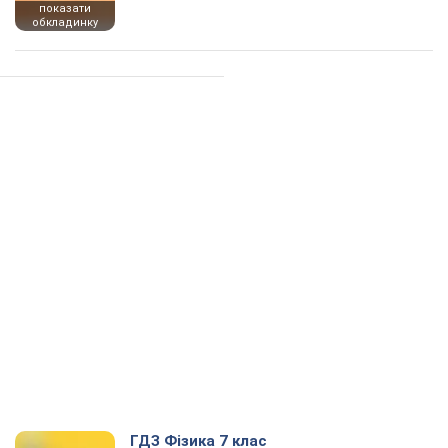
показати
обкладинку
ГДЗ Фізика 7 клас