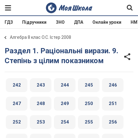
ГДЗ
Підручники
ЗНО
ДПА
Онлайн уроки
НМ
Алгебра 8 клас О.С. Істер 2008
Раздел 1. Раціональні вирази. 9.
Степінь з цілим показником
242
243
244
245
246
247
248
249
250
251
252
253
254
255
256