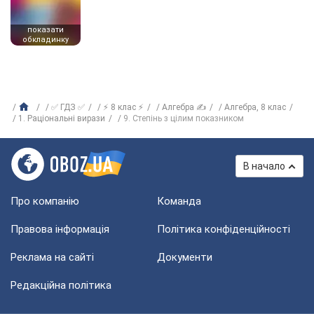
показати
обкладинку
✅ ГДЗ ✅
⚡ 8 клас ⚡
Алгебра ✍
Алгебра, 8 клас
1. Раціональні вирази
9. Степінь з цілим показником
В начало
Про компанію
Команда
Правова інформація
Політика конфіденційності
Реклама на сайті
Документи
Редакційна політика