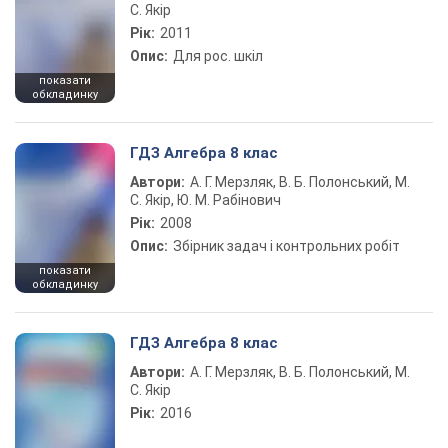
С. Якір
Рік:
2011
Опис:
Для рос. шкіл
показати
обкладинку
ГДЗ Алгебра 8 клас
Автори:
А. Г. Мерзляк, В. Б. Полонський, М.
С. Якір, Ю. М. Рабінович
Рік:
2008
Опис:
Збірник задач і контрольних робіт
показати
обкладинку
ГДЗ Алгебра 8 клас
Автори:
А. Г. Мерзляк, В. Б. Полонський, М.
С. Якір
Рік:
2016