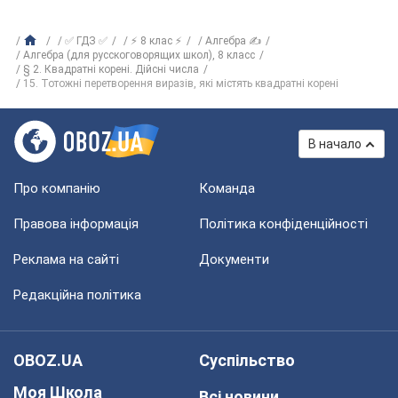
✅ ГДЗ ✅
⚡ 8 клас ⚡
Алгебра ✍
Алгебра (для русскоговорящих школ), 8 класс
§ 2. Квадратні корені. Дійсні числа
15. Тотожні перетворення виразів, які містять квадратні корені
В начало
Про компанію
Команда
Правова інформація
Політика конфіденційності
Реклама на сайті
Документи
Редакційна політика
OBOZ.UA
Суспільство
Моя Школа
Всі новини