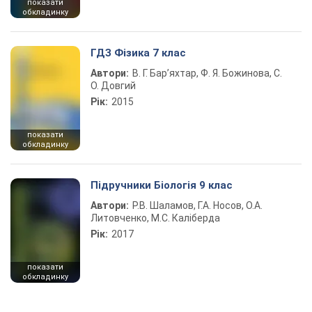
показати
обкладинку
ГДЗ Фізика 7 клас
Автори:
В. Г. Бар’яхтар, Ф. Я. Божинова, С.
О. Довгий
Рік:
2015
показати
обкладинку
Підручники Біологія 9 клас
Автори:
Р.В. Шаламов, Г.А. Носов, О.А.
Литовченко, М.С. Каліберда
Рік:
2017
показати
обкладинку