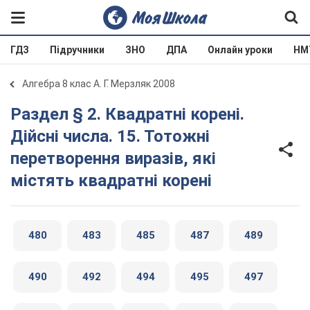
ГДЗ
Підручники
ЗНО
ДПА
Онлайн уроки
НМ
Алгебра 8 клас А. Г. Мерзляк 2008
Раздел § 2. Квадратні корені.
Дійсні числа. 15. Тотожні
перетворення виразів, які
містять квадратні корені
480
483
485
487
489
490
492
494
495
497