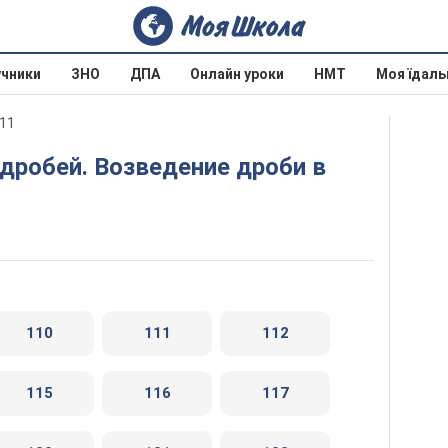
учники
ЗНО
ДПА
Онлайн уроки
НМТ
Моя їдаль
011
110
111
112
115
116
117