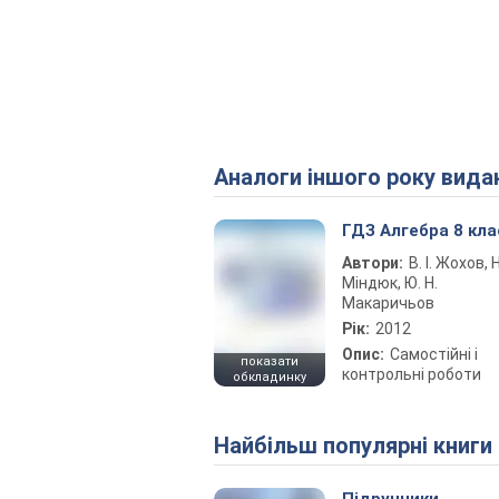
Аналоги іншого року вида
ГДЗ Алгебра 8 кла
Автори:
В. І. Жохов, Н.
Міндюк, Ю. Н.
Макаричьов
Рік:
2012
Опис:
Самостійні і
показати
контрольні роботи
обкладинку
Найбільш популярні книги