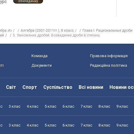
курс
обкладинку
ебра ✍
Алгебра (2001-2011гг.), 8 класс
Глава I. Рациональные дроби
бей
5. Умножение дробей. Возведение дроби в степень
Команда
Правова інформація
ті
Документи
Редакційна політика
Світ
Спорт
Суспільство
Всі новини
Новини ос
ас
3 клас
4 клас
5 клас
6 клас
7 клас
8 клас
9 клас
ас
3 клас
4 клас
5 клас
6 клас
7 клас
8 клас
9 клас