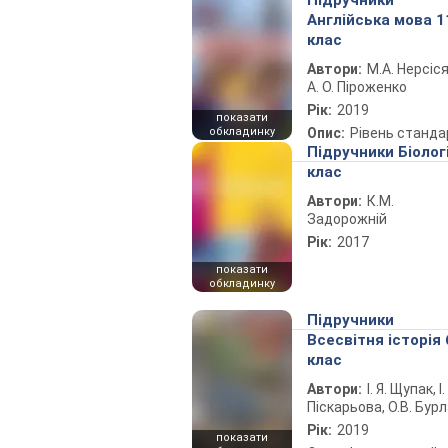
Підручники
Англійська мова 1
клас
Автори:
М.А. Нерсіся
А. О. Піроженко
Рік:
2019
показати
обкладинку
Опис:
Рівень станда
Підручники Біолог
клас
Автори:
К.М.
Задорожній
Рік:
2017
показати
обкладинку
Підручники
Всесвітня історія 
клас
Автори:
І. Я. Щупак, І.
Піскарьова, О.В. Бур
Рік:
2019
показати