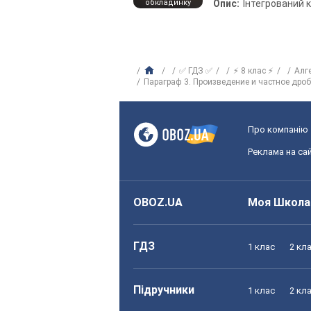
обкладинку
Опис:
Інтегрований 
✅ ГДЗ ✅
⚡ 8 клас ⚡
Алг
Параграф 3. Произведение и частное дро
Про компанію
Реклама на сай
OBOZ.UA
Моя Школа
ГДЗ
1 клас
2 кл
Підручники
1 клас
2 кл