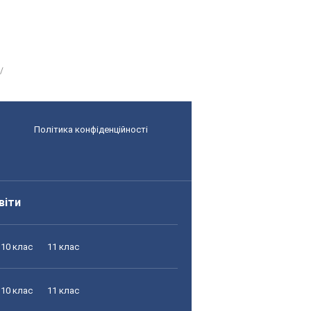
Політика конфіденційності
віти
10 клас
11 клас
10 клас
11 клас