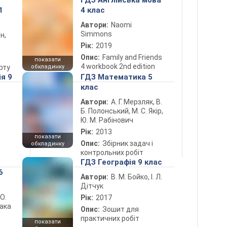
ГДЗ Англійська мова
1
4 клас
Автори:
Naomi
Simmons
н,
Рік:
2019
Опис:
Family and Friends
показати
4 workbook 2nd edition
рту
обкладинку
ія 9
ГДЗ Математика 5
клас
Автори:
А. Г. Мерзляк, В.
Б. Полонський, М. С. Якір,
Ю. М. Рабінович
Рік:
2013
показати
Опис:
Збірник задач і
обкладинку
контрольних робіт
ГДЗ Географія 9 клас
6
Автори:
В. М. Бойко, І. Л.
Дітчук
 О.
Рік:
2017
лака
Опис:
Зошит для
практичних робіт
показати