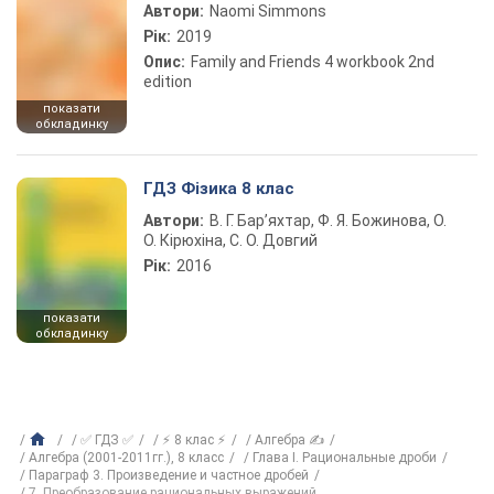
Автори:
Naomi Simmons
Рік:
2019
Опис:
Family and Friends 4 workbook 2nd
edition
показати
обкладинку
ГДЗ Фізика 8 клас
Автори:
В. Г. Бар’яхтар, Ф. Я. Божинова, О.
О. Кірюхіна, С. О. Довгий
Рік:
2016
показати
обкладинку
✅ ГДЗ ✅
⚡ 8 клас ⚡
Алгебра ✍
Алгебра (2001-2011гг.), 8 класс
Глава I. Рациональные дроби
Параграф 3. Произведение и частное дробей
7. Преобразование рациональных выражений