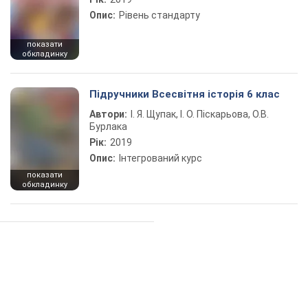
Опис:
Рівень стандарту
показати
обкладинку
Підручники Всесвітня історія 6 клас
Автори:
І. Я. Щупак, І. О. Піскарьова, О.В.
Бурлака
Рік:
2019
Опис:
Інтегрований курс
показати
обкладинку