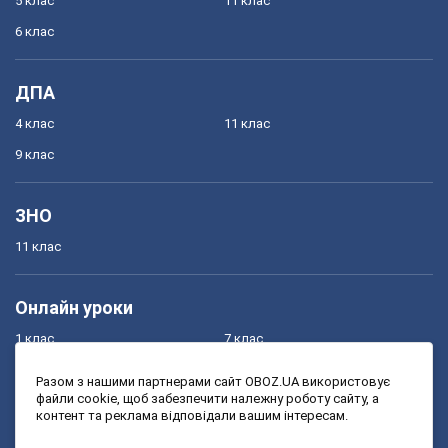
5 клас
11 клас
6 клас
ДПА
4 клас
11 клас
9 клас
ЗНО
11 клас
Онлайн уроки
1 клас
7 клас
2 клас
8 клас
Разом з нашими партнерами сайт OBOZ.UA використовує
файли cookie, щоб забезпечити належну роботу сайту, а
3 клас
9 клас
контент та реклама відповідали вашим інтересам.
4 клас
10 клас