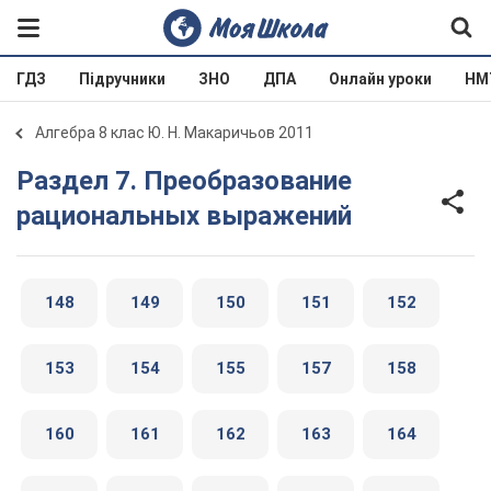
ГДЗ
Підручники
ЗНО
ДПА
Онлайн уроки
НМ
Алгебра 8 клас Ю. Н. Макаричьов 2011
Раздел 7. Преобразование
рациональных выражений
148
149
150
151
152
153
154
155
157
158
160
161
162
163
164