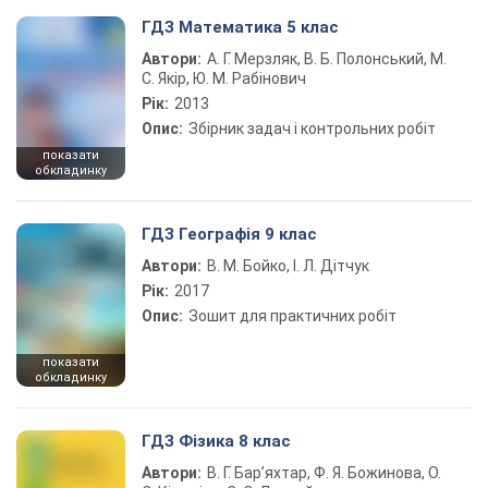
ГДЗ Математика 5 клас
Автори:
А. Г. Мерзляк, В. Б. Полонський, М.
С. Якір, Ю. М. Рабінович
Рік:
2013
Опис:
Збірник задач і контрольних робіт
показати
обкладинку
ГДЗ Географія 9 клас
Автори:
В. М. Бойко, І. Л. Дітчук
Рік:
2017
Опис:
Зошит для практичних робіт
показати
обкладинку
ГДЗ Фізика 8 клас
Автори:
В. Г. Бар’яхтар, Ф. Я. Божинова, О.