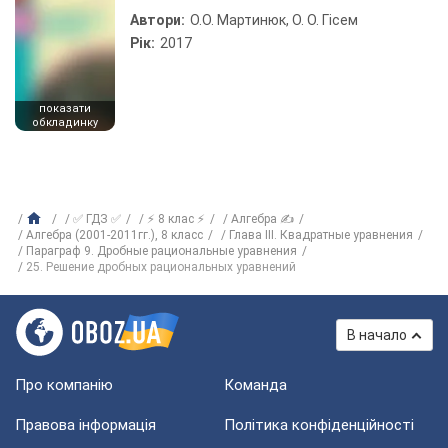
Автори:
О.О. Мартинюк, О. О. Гісем
Рік:
2017
показати
обкладинку
✅ ГДЗ ✅
⚡ 8 клас ⚡
Алгебра ✍
Алгебра (2001-2011гг.), 8 класс
Глава ІІІ. Квадратные уравнения
Параграф 9. Дробные рациональные уравнения
25. Решение дробных рациональных уравнений
В начало
Про компанію
Команда
Правова інформація
Політика конфіденційності