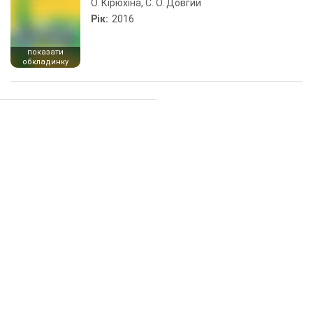
О. Кірюхіна, С. О. Довгий
Рік:
2016
показати
обкладинку