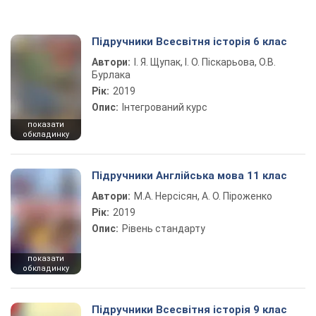
Підручники Всесвітня історія 6 клас
Автори:
І. Я. Щупак, І. О. Піскарьова, О.В.
Бурлака
Рік:
2019
Опис:
Інтегрований курс
показати
обкладинку
Підручники Англійська мова 11 клас
Автори:
М.А. Нерсісян, А. О. Піроженко
Рік:
2019
Опис:
Рівень стандарту
показати
обкладинку
Підручники Всесвітня історія 9 клас