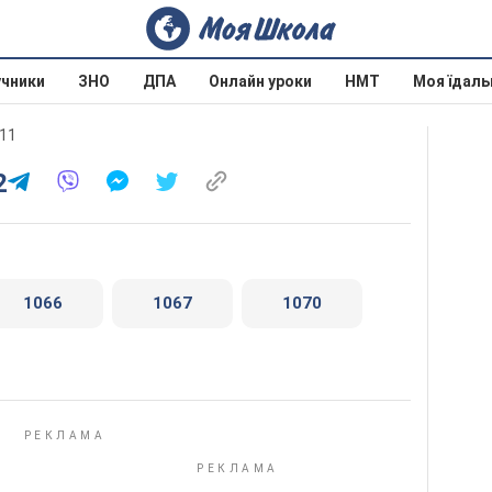
учники
ЗНО
ДПА
Онлайн уроки
НМТ
Моя їдаль
011
2
1066
1067
1070