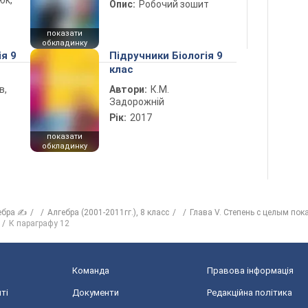
юк,
Опис:
Робочий зошит
показати
обкладинку
ія 9
Підручники Біологія 9
клас
в,
Автори:
К.М.
Задорожній
Рік:
2017
показати
обкладинку
ебра ✍
Алгебра (2001-2011гг.), 8 класс
Глава V. Степень с целым пок
К параграфу 12
Команда
Правова інформація
ті
Документи
Редакційна політика