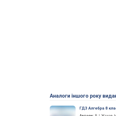
Аналоги іншого року вида
ГДЗ Алгебра 8 кла
Автори:
В. І. Жохов, Н.