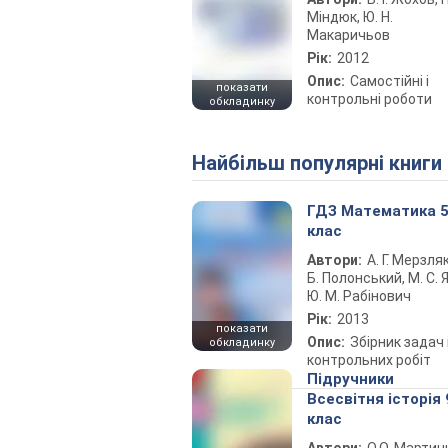
Міндюк, Ю. Н.
Макаричьов
Рік:
2012
Опис:
Самостійні і
показати
контрольні роботи
обкладинку
Найбільш популярні книги
ГДЗ Математика 
клас
Автори:
А. Г. Мерзляк
Б. Полонський, М. С. Я
Ю. М. Рабінович
Рік:
2013
показати
Опис:
Збірник задач 
обкладинку
контрольних робіт
Підручники
Всесвітня історія 
клас