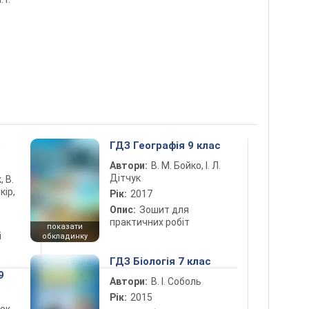
5
ГДЗ Географія 9 клас
Автори:
В. М. Бойко, І. Л.
Дітчук
, В.
кір,
Рік:
2017
Опис:
Зошит для
практичних робіт
показати
і
обкладинку
ГДЗ Біологія 7 клас
9
Автори:
В. І. Соболь
Рік:
2015