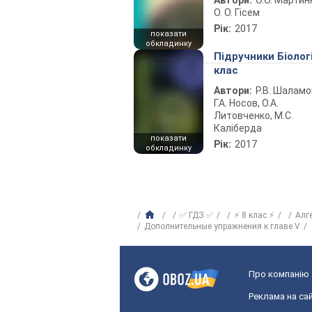
Автори:
О.О. Мартин
О. О. Гісем
Рік:
2017
показати
обкладинку
Підручники Біолог
клас
Автори:
Р.В. Шаламо
Г.А. Носов, О.А.
Литовченко, М.С.
Каліберда
показати
Рік:
2017
обкладинку
✅ ГДЗ ✅
⚡ 8 клас ⚡
Алг
Дополнительные упражнения к главе V
Про компанію
Реклама на сай