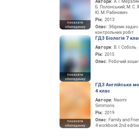
Автори:
А. Г. Мерзляк
Б. Полонський, М. С. Я
Ю. М. Рабінович
Рік:
2013
показати
Опис:
Збірник задач 
обкладинку
контрольних робіт
ГДЗ Біологія 7 кла
Автори:
В. І. Соболь
Рік:
2015
Опис:
Робочий зоши
показати
обкладинку
ГДЗ Англійська м
4 клас
Автори:
Naomi
Simmons
Рік:
2019
Опис:
Family and Fri
показати
4 workbook 2nd editio
обкладинку