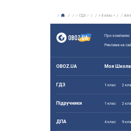
✅ ГДЗ ✅
⚡ 8 клас ⚡
Алг
Про компанію
Реклама на сай
OBOZ.UA
Моя Школа
ГДЗ
1 клас
2 кл
Підручники
1 клас
2 кл
ДПА
4 клас
9 кл