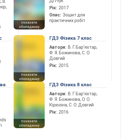
Дітчук
, В.
кір,
Рік:
2017
Опис:
Зошит для
практичних робіт
показати
і
обкладинку
с
ГДЗ Фізика 7 клас
Автори:
В. Г. Бар’яхтар,
Ф. Я. Божинова, С. О.
Довгий
т
Рік:
2015
показати
обкладинку
ова
ГДЗ Фізика 8 клас
Автори:
В. Г. Бар’яхтар,
Ф. Я. Божинова, О. О.
Кірюхіна, С. О. Довгий
Рік:
2016
ends
показати
n
обкладинку