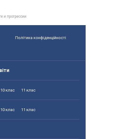
и и прогрессии
Політика конфіденційності
віти
10 клас
11 клас
10 клас
11 клас