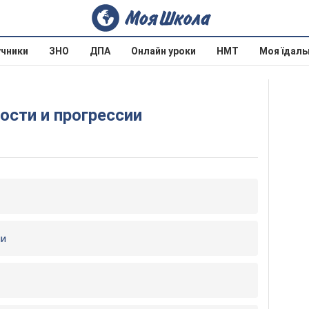
учники
ЗНО
ДПА
Онлайн уроки
НМТ
Моя їдаль
ости и прогрессии
ии