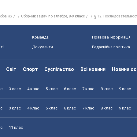
ебра ✍
Сборник задач по алгебре, 8-9 класс
§ 12. Последовательност
Команда
Правова інформація
ті
Документи
Редакційна політика
Світ
Спорт
Суспільство
Всі новини
Новини ос
ас
3 клас
4 клас
5 клас
6 клас
7 клас
8 клас
9 клас
ас
3 клас
4 клас
5 клас
6 клас
7 клас
8 клас
9 клас
ас
11 клас