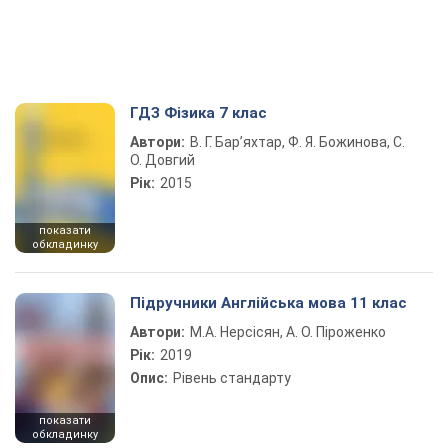
ГДЗ Фізика 7 клас
Автори:
В. Г. Бар’яхтар, Ф. Я. Божинова, С.
О. Довгий
Рік:
2015
показати
обкладинку
Підручники Англійська мова 11 клас
Автори:
М.А. Нерсісян, А. О. Піроженко
Рік:
2019
Опис:
Рівень стандарту
показати
обкладинку