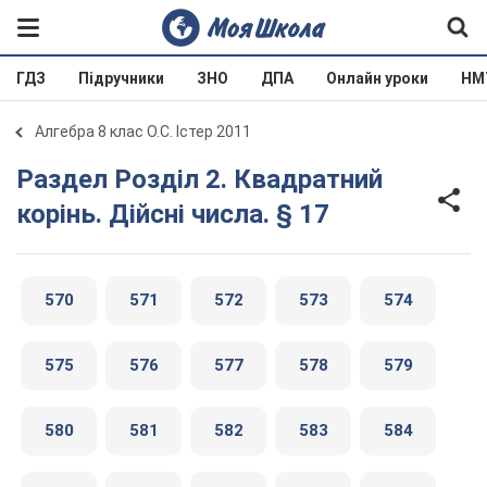
ГДЗ
Підручники
ЗНО
ДПА
Онлайн уроки
НМ
Алгебра 8 клас О.С. Істер 2011
Раздел Розділ 2. Квадратний
корінь. Дійсні числа. § 17
570
571
572
573
574
575
576
577
578
579
580
581
582
583
584