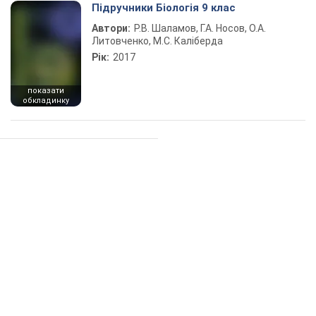
Підручники Біологія 9 клас
Автори:
Р.В. Шаламов, Г.А. Носов, О.А.
Литовченко, М.С. Каліберда
Рік:
2017
показати
обкладинку