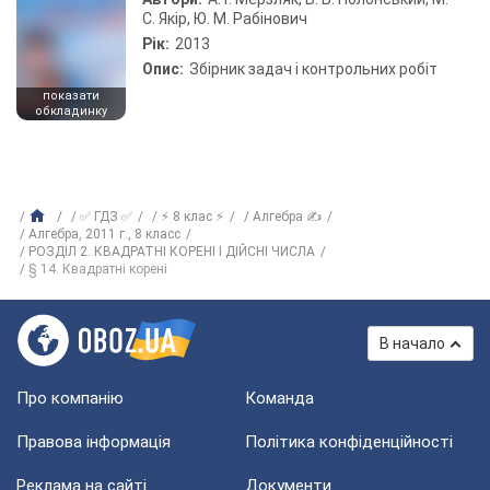
С. Якір, Ю. М. Рабінович
Рік:
2013
Опис:
Збірник задач і контрольних робіт
показати
обкладинку
✅ ГДЗ ✅
⚡ 8 клас ⚡
Алгебра ✍
Алгебра, 2011 г., 8 класс
РОЗДІЛ 2. КВАДРАТНІ КОРЕНІ І ДІЙСНІ ЧИСЛА
§ 14. Квадратні корені
В начало
Про компанію
Команда
Правова інформація
Політика конфіденційності
Реклама на сайті
Документи