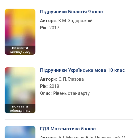
Підручники Біологія 9 клас
Автори:
К.М. Задорожній
Рік:
2017
показати
обкладинку
Підручники Українська мова 10 клас
Автори:
О. П. Глазова
Рік:
2018
Опис:
Рівень стандарту
показати
обкладинку
ГДЗ Математика 5 клас
Автори:
А. Г. Мерзляк, В. Б. Полонський, М.