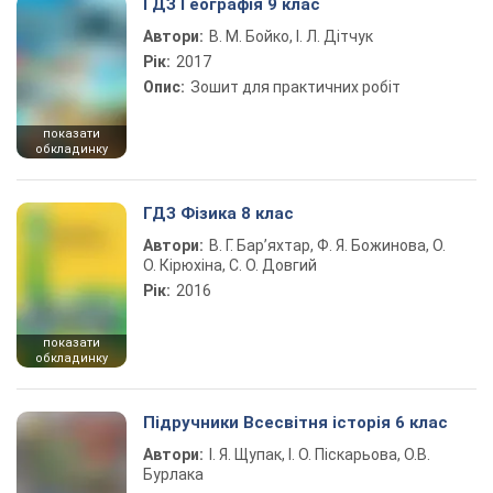
ГДЗ Географія 9 клас
Автори:
В. М. Бойко, І. Л. Дітчук
Рік:
2017
Опис:
Зошит для практичних робіт
показати
обкладинку
ГДЗ Фізика 8 клас
Автори:
В. Г. Бар’яхтар, Ф. Я. Божинова, О.
О. Кірюхіна, С. О. Довгий
Рік:
2016
показати
обкладинку
Підручники Всесвітня історія 6 клас
Автори:
І. Я. Щупак, І. О. Піскарьова, О.В.
Бурлака