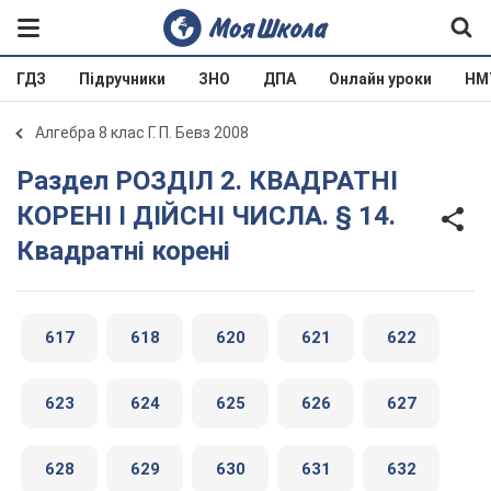
ГДЗ
Підручники
ЗНО
ДПА
Онлайн уроки
НМ
Алгебра 8 клас Г. П. Бевз 2008
Раздел РОЗДІЛ 2. КВАДРАТНІ
КОРЕНІ І ДІЙСНІ ЧИСЛА. § 14.
Квадратні корені
617
618
620
621
622
623
624
625
626
627
628
629
630
631
632