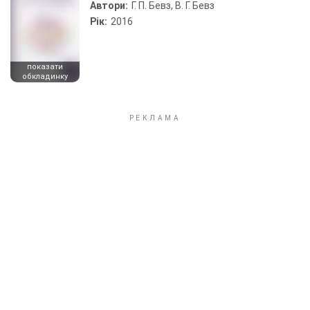
Автори:
Г. П. Бевз, В. Г. Бевз
Рік:
2016
показати
обкладинку