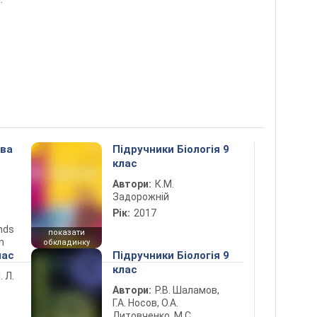
ова
Підручники Біологія 9
клас
Автори:
К.М.
Задорожній
Рік:
2017
ends
показати
n
обкладинку
лас
Підручники Біологія 9
клас
. Л.
Автори:
Р.В. Шаламов,
Г.А. Носов, О.А.
Литовченко, М.С.