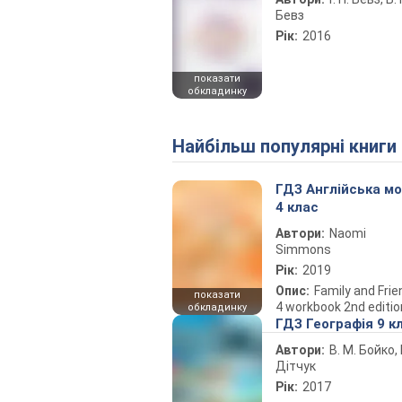
Бевз
Рік:
2016
показати
обкладинку
Найбільш популярні книги
ГДЗ Англійська м
4 клас
Автори:
Naomi
Simmons
Рік:
2019
Опис:
Family and Fri
показати
4 workbook 2nd editio
обкладинку
ГДЗ Географія 9 к
Автори:
В. М. Бойко, І
Дітчук
Рік:
2017