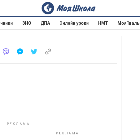
учники
ЗНО
ДПА
Онлайн уроки
НМТ
Моя їдаль