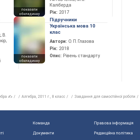
Каліберда
показати
Рік:
2017
обкладинку
5
Підручники
Українська мова 10
клас
, В.
кір,
Автори:
О. П. Глазова
Рік:
2018
Опис:
Рівень стандарту
показати
і
обкладинку
ебра ✍
Алгебра, 2011 г., 8 класс
Завдання для самостійної роботи
Команда
Правова інформація
ті
Документи
Редакційна політика