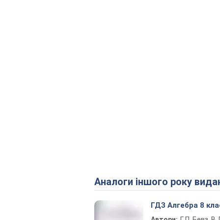
Аналоги іншого року вида
ГДЗ Алгебра 8 кла
Автори:
Г. П. Бевз, В. Г