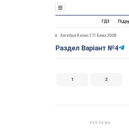
ГДЗ
Підр
Алгебра 8 клас Г. П. Бевз 2008
Раздел Варіант №4
1
2