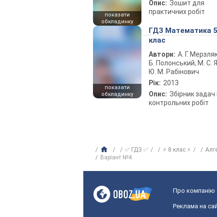
Опис:
Зошит для
практичних робіт
показати
обкладинку
ГДЗ Математика 
клас
Автори:
А. Г. Мерзляк
Б. Полонський, М. С. Я
Ю. М. Рабінович
Рік:
2013
показати
Опис:
Збірник задач 
обкладинку
контрольних робіт
✅ ГДЗ ✅
⚡ 8 клас ⚡
Алг
Варіант №4
Про компанію
Реклама на сай