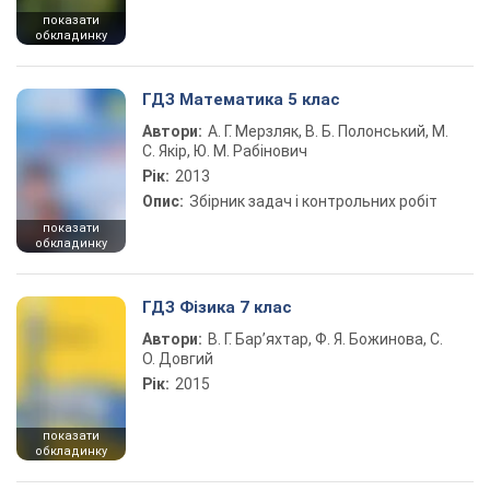
показати
обкладинку
ГДЗ Математика 5 клас
Автори:
А. Г. Мерзляк, В. Б. Полонський, М.
С. Якір, Ю. М. Рабінович
Рік:
2013
Опис:
Збірник задач і контрольних робіт
показати
обкладинку
ГДЗ Фізика 7 клас
Автори:
В. Г. Бар’яхтар, Ф. Я. Божинова, С.
О. Довгий
Рік:
2015
показати
обкладинку