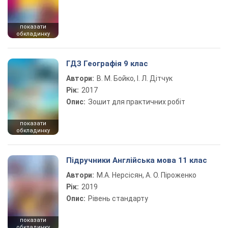
показати
обкладинку
ГДЗ Географія 9 клас
Автори:
В. М. Бойко, І. Л. Дітчук
Рік:
2017
Опис:
Зошит для практичних робіт
показати
обкладинку
Підручники Англійська мова 11 клас
Автори:
М.А. Нерсісян, А. О. Піроженко
Рік:
2019
Опис:
Рівень стандарту
показати
обкладинку