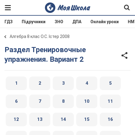
ГДЗ
Підручники
ЗНО
ДПА
Онлайн уроки
НМ
Алгебра 8 клас О.С. Істер 2008
Раздел Тренировочные
упражнения. Вариант 2
1
2
3
4
5
6
7
8
10
11
12
13
14
15
16