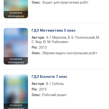
Опис:
Зошит для практичних робіт
показати
обкладинку
ГДЗ Математика 5 клас
Автори:
А. Г. Мерзляк, В. Б. Полонський, М.
С. Якір, Ю. М. Рабінович
Рік:
2013
Опис:
Збірник задач і контрольних робіт
показати
обкладинку
ГДЗ Біологія 7 клас
Автори:
В. І. Соболь
Рік:
2015
Опис:
Робочий зошит
показати
обкладинку