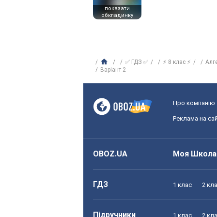
показати
обкладинку
✅ ГДЗ ✅
⚡ 8 клас ⚡
Алг
Варіант 2
Про компанію
Реклама на сай
OBOZ.UA
Моя Школа
ГДЗ
1 клас
2 кл
Підручники
1 клас
2 кл