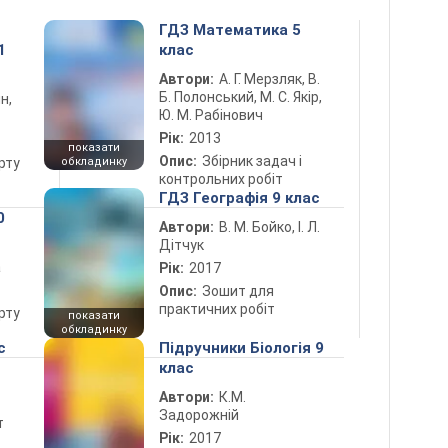
ГДЗ Математика 5
1
клас
Автори:
А. Г. Мерзляк, В.
Б. Полонський, М. С. Якір,
н,
Ю. М. Рабінович
Рік:
2013
показати
Опис:
Збірник задач і
рту
обкладинку
контрольних робіт
ГДЗ Географія 9 клас
0
Автори:
В. М. Бойко, І. Л.
Дітчук
а
Рік:
2017
Опис:
Зошит для
практичних робіт
рту
показати
обкладинку
с
Підручники Біологія 9
клас
Автори:
К.М.
Задорожній
т
Рік:
2017