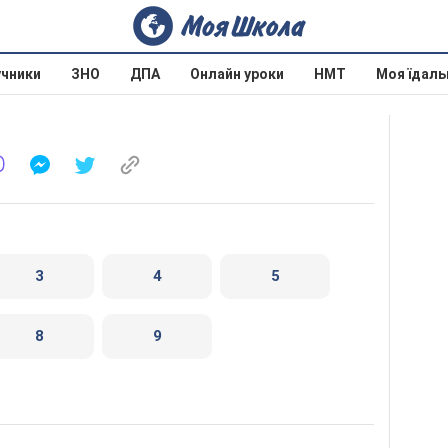
учники
ЗНО
ДПА
Онлайн уроки
НМТ
Моя їдаль
3
4
5
8
9