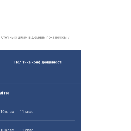
 Степінь із цілим від’ємним показником
Політика конфіденційності
віти
10 клас
11 клас
10 клас
11 клас