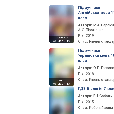
Підручники
Англійська мова 1
клас
Автори:
М.А. Нерсіся
А. О. Піроженко
Рік:
2019
показати
обкладинку
Опис:
Рівень станда
Підручники
Українська мова 1
клас
Автори:
О. П. Глазов
Рік:
2018
Опис:
Рівень станда
показати
обкладинку
ГДЗ Біологія 7 кла
Автори:
В. І. Соболь
Рік:
2015
Опис:
Робочий зоши