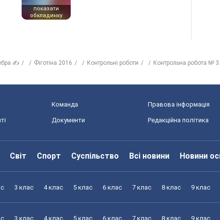
показати
обкладинку
ебра ✍
Фіготіна 2016
Контрольні роботи
Контрольна робота № 3.
Команда
Правова інформація
ті
Документи
Редакційна політика
Світ
Спорт
Суспільство
Всі новини
Новини ос
ас
3 клас
4 клас
5 клас
6 клас
7 клас
8 клас
9 клас
ас
3 клас
4 клас
5 клас
6 клас
7 клас
8 клас
9 клас