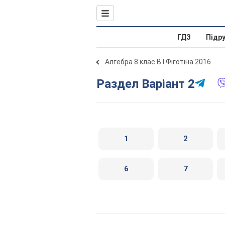
ГДЗ
Підр
Алгебра 8 клас В.І.Фіготіна 2016
Раздел Варіант 2
1
2
6
7