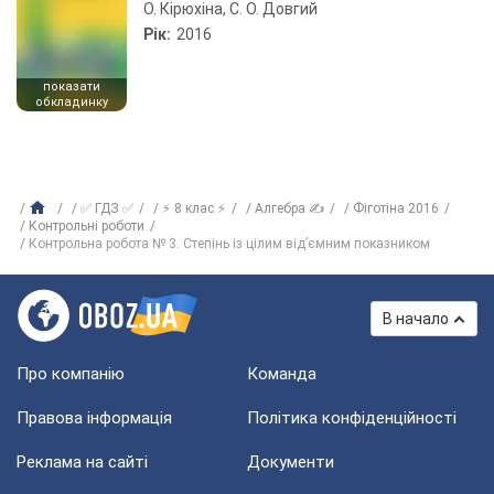
О. Кірюхіна, С. О. Довгий
Рік:
2016
показати
обкладинку
✅ ГДЗ ✅
⚡ 8 клас ⚡
Алгебра ✍
Фіготіна 2016
Контрольні роботи
Контрольна робота № 3. Степінь із цілим від’ємним показником
В начало
Про компанію
Команда
Правова інформація
Політика конфіденційності
Реклама на сайті
Документи