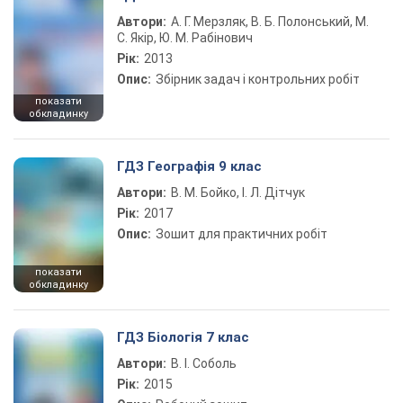
Автори:
А. Г. Мерзляк, В. Б. Полонський, М.
С. Якір, Ю. М. Рабінович
Рік:
2013
Опис:
Збірник задач і контрольних робіт
показати
обкладинку
ГДЗ Географія 9 клас
Автори:
В. М. Бойко, І. Л. Дітчук
Рік:
2017
Опис:
Зошит для практичних робіт
показати
обкладинку
ГДЗ Біологія 7 клас
Автори:
В. І. Соболь
Рік:
2015