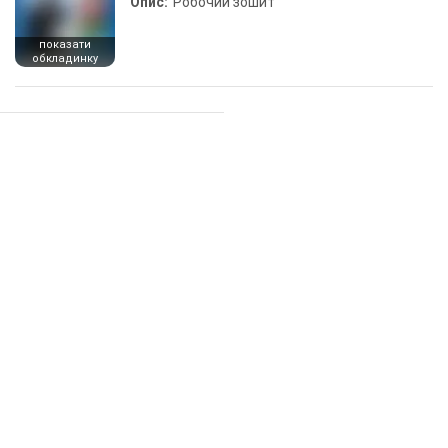
Опис:
Робочий зошит
показати
обкладинку