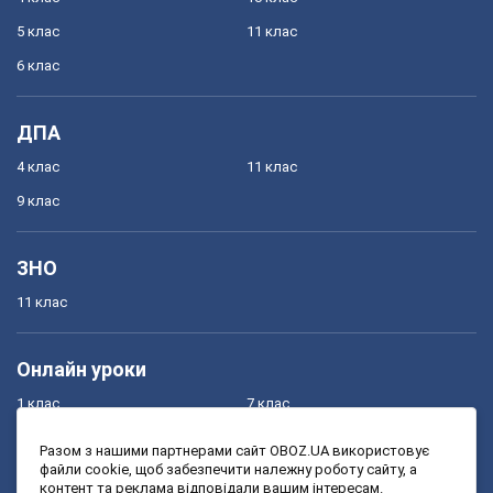
5 клас
11 клас
6 клас
ДПА
4 клас
11 клас
9 клас
ЗНО
11 клас
Онлайн уроки
1 клас
7 клас
2 клас
8 клас
Разом з нашими партнерами сайт OBOZ.UA використовує
файли cookie, щоб забезпечити належну роботу сайту, а
3 клас
9 клас
контент та реклама відповідали вашим інтересам.