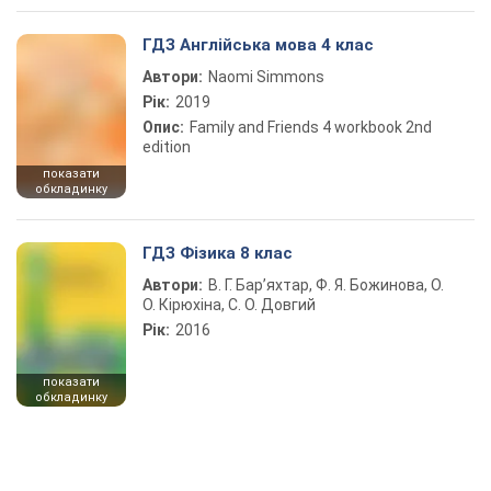
ГДЗ Англійська мова 4 клас
Автори:
Naomi Simmons
Рік:
2019
Опис:
Family and Friends 4 workbook 2nd
edition
показати
обкладинку
ГДЗ Фізика 8 клас
Автори:
В. Г. Бар’яхтар, Ф. Я. Божинова, О.
О. Кірюхіна, С. О. Довгий
Рік:
2016
показати
обкладинку