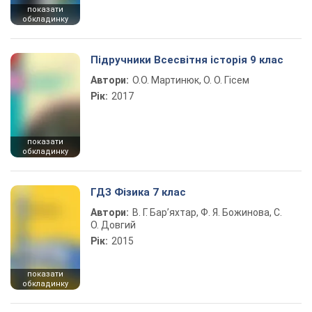
показати
обкладинку
Підручники Всесвітня історія 9 клас
Автори:
О.О. Мартинюк, О. О. Гісем
Рік:
2017
показати
обкладинку
ГДЗ Фізика 7 клас
Автори:
В. Г. Бар’яхтар, Ф. Я. Божинова, С.
О. Довгий
Рік:
2015
показати
обкладинку