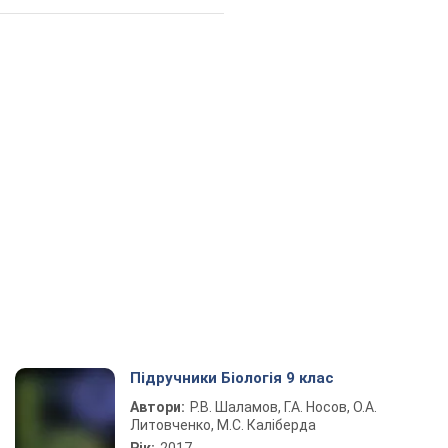
Підручники Біологія 9 клас
Автори:
Р.В. Шаламов, Г.А. Носов, О.А.
Литовченко, М.С. Каліберда