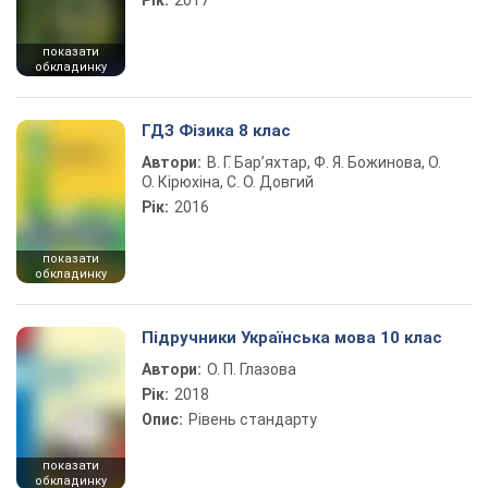
Рік:
2017
показати
обкладинку
ГДЗ Фізика 8 клас
Автори:
В. Г. Бар’яхтар, Ф. Я. Божинова, О.
О. Кірюхіна, С. О. Довгий
Рік:
2016
показати
обкладинку
Підручники Українська мова 10 клас
Автори:
О. П. Глазова
Рік:
2018
Опис:
Рівень стандарту
показати
обкладинку