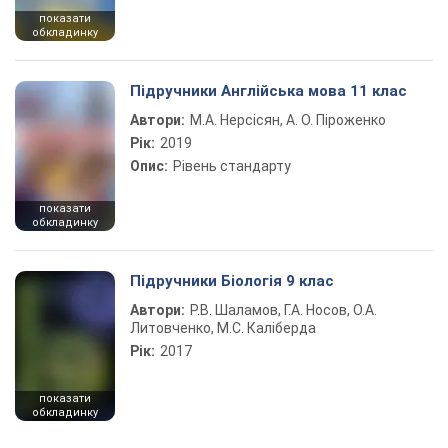
показати
обкладинку
Підручники Англійська мова 11 клас
Автори:
М.А. Нерсісян, А. О. Піроженко
Рік:
2019
Опис:
Рівень стандарту
показати
обкладинку
Підручники Біологія 9 клас
Автори:
Р.В. Шаламов, Г.А. Носов, О.А.
Литовченко, М.С. Каліберда
Рік:
2017
показати
обкладинку