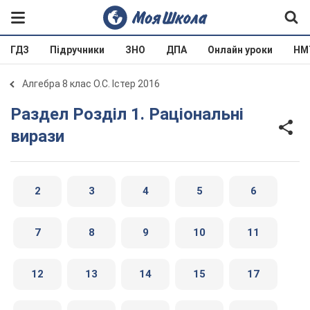
ГДЗ
Підручники
ЗНО
ДПА
Онлайн уроки
НМ
Алгебра 8 клас О.С. Істер 2016
Раздел Розділ 1. Раціональні
вирази
2
3
4
5
6
7
8
9
10
11
12
13
14
15
17