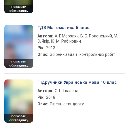
показати
обкладинку
ГДЗ Математика 5 клас
Автори:
А. Г. Мерзляк, В. Б. Полонський, М.
С. Якір, Ю. М. Рабінович
Рік:
2013
Опис:
Збірник задач і контрольних робіт
показати
обкладинку
Підручники Українська мова 10 клас
Автори:
О. П. Глазова
Рік:
2018
Опис:
Рівень стандарту
показати
обкладинку