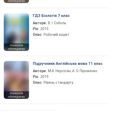
обкладинку
ГДЗ Біологія 7 клас
Автори:
В. І. Соболь
Рік:
2015
Опис:
Робочий зошит
показати
обкладинку
Підручники Англійська мова 11 клас
Автори:
М.А. Нерсісян, А. О. Піроженко
Рік:
2019
Опис:
Рівень стандарту
показати
обкладинку