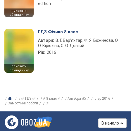
edition
показати
обкладинку
ГДЗ Фізика 8 клас
Автори:
В. Г. Бар’яхтар, Ф. Я. Божинова, О.
О. Кірюхіна, С. О. Довгий
Рік:
2016
показати
обкладинку
✅ ГДЗ ✅
⚡ 8 клас ⚡
Алгебра ✍
Істер 2016
Самостійні роботи
С1
В начало