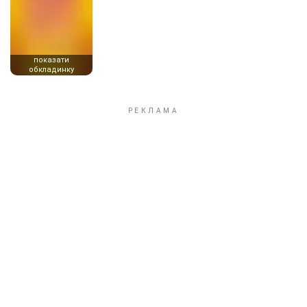
показати
обкладинку