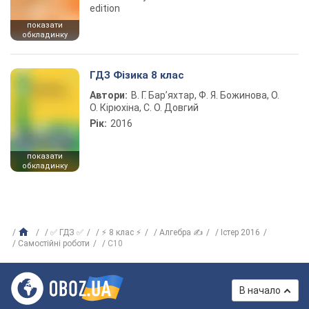
edition
показати
обкладинку
ГДЗ Фізика 8 клас
Автори:
В. Г. Бар’яхтар, Ф. Я. Божинова, О.
О. Кірюхіна, С. О. Довгий
Рік:
2016
показати
обкладинку
✅ ГДЗ ✅
⚡ 8 клас ⚡
Алгебра ✍
Істер 2016
Самостійні роботи
С10
В начало