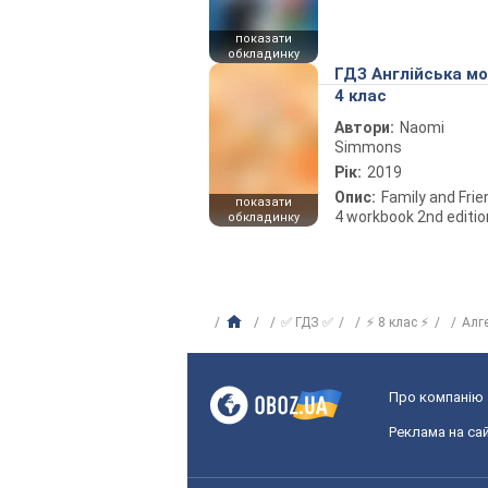
показати
обкладинку
ГДЗ Англійська м
4 клас
Автори:
Naomi
Simmons
Рік:
2019
Опис:
Family and Fri
показати
4 workbook 2nd editio
обкладинку
✅ ГДЗ ✅
⚡ 8 клас ⚡
Алг
Про компанію
Реклама на сай