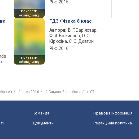
Рік:
2015
показати
обкладинку
ова
ГДЗ Фізика 8 клас
Автори:
В. Г. Бар’яхтар,
Ф. Я. Божинова, О. О.
Кірюхіна, С. О. Довгий
Рік:
2016
ends
показати
n
обкладинку
ебра ✍
Істер 2016
Самостійні роботи
С7
Команда
Правова інформація
ті
Документи
Редакційна політика