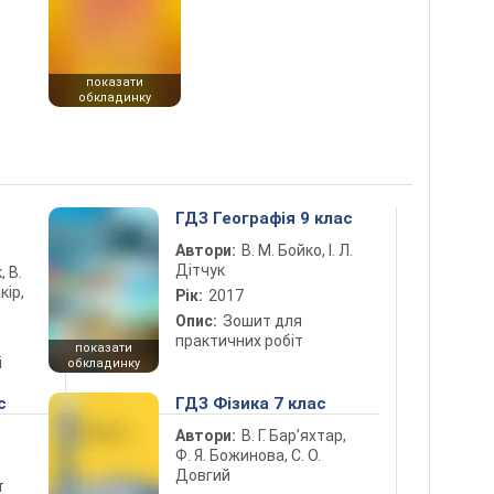
показати
обкладинку
5
ГДЗ Географія 9 клас
Автори:
В. М. Бойко, І. Л.
Дітчук
, В.
кір,
Рік:
2017
Опис:
Зошит для
практичних робіт
показати
і
обкладинку
с
ГДЗ Фізика 7 клас
Автори:
В. Г. Бар’яхтар,
Ф. Я. Божинова, С. О.
Довгий
т