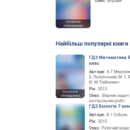
Опис:
Вправи
показати
обкладинку
Найбільш популярні книги
ГДЗ Математика 
клас
Автори:
А. Г. Мерзляк
Б. Полонський, М. С. Я
Ю. М. Рабінович
Рік:
2013
показати
Опис:
Збірник задач 
обкладинку
контрольних робіт
ГДЗ Біологія 7 кла
Автори:
В. І. Соболь
Рік:
2015
Опис:
Робочий зоши