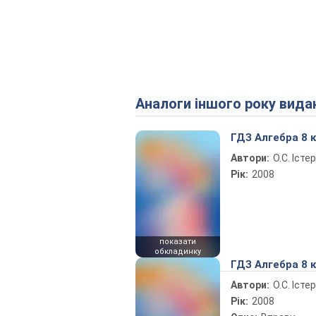
Аналоги іншого року вида
ГДЗ Алгебра 8 
Автори:
О.С. Істер
Рік:
2008
показати
обкладинку
ГДЗ Алгебра 8 
Автори:
О.С. Істер
Рік:
2008