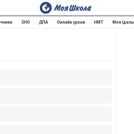
учники
ЗНО
ДПА
Онлайн уроки
НМТ
Моя їдаль