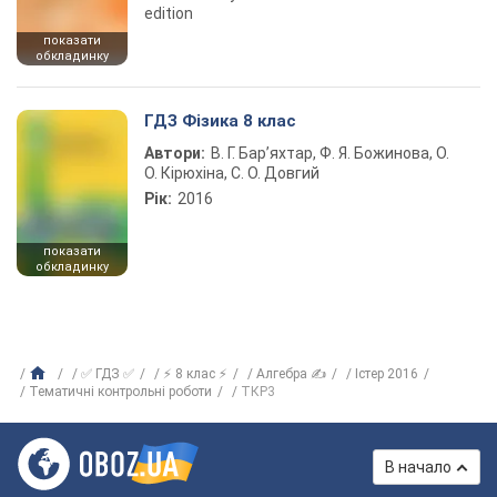
edition
показати
обкладинку
ГДЗ Фізика 8 клас
Автори:
В. Г. Бар’яхтар, Ф. Я. Божинова, О.
О. Кірюхіна, С. О. Довгий
Рік:
2016
показати
обкладинку
✅ ГДЗ ✅
⚡ 8 клас ⚡
Алгебра ✍
Істер 2016
Тематичні контрольні роботи
ТКР3
В начало