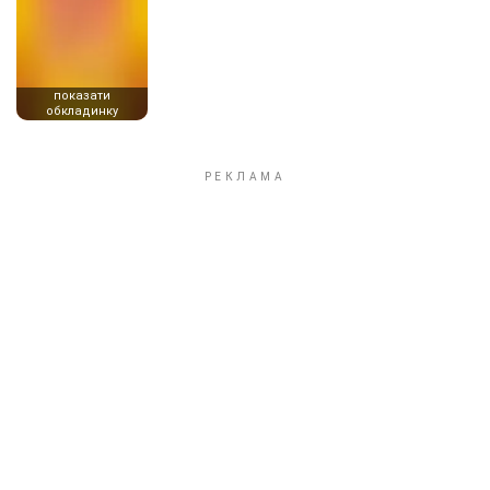
показати
обкладинку