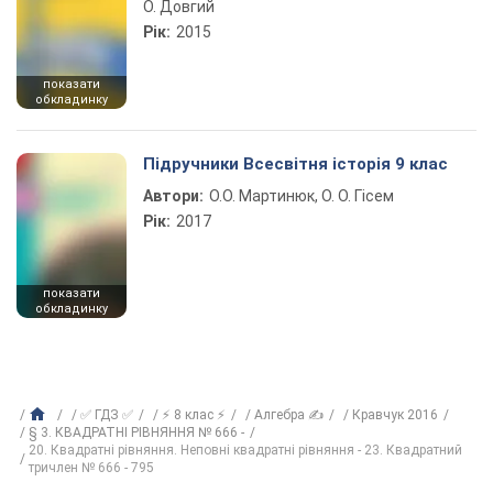
О. Довгий
Рік:
2015
показати
обкладинку
Підручники Всесвітня історія 9 клас
Автори:
О.О. Мартинюк, О. О. Гісем
Рік:
2017
показати
обкладинку
✅ ГДЗ ✅
⚡ 8 клас ⚡
Алгебра ✍
Кравчук 2016
§ 3. КВАДРАТНІ РІВНЯННЯ № 666 -
20. Квадратні рівняння. Неповні квадратні рівняння - 23. Квадратний
тричлен № 666 - 795