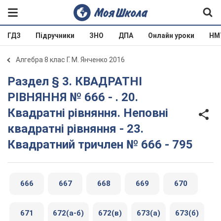
ГДЗ
Підручники
ЗНО
ДПА
Онлайн уроки
НМ
Алгебра 8 клас Г. М. Янченко 2016
Раздел § 3. КВАДРАТНІ
РІВНЯННЯ № 666 - . 20.
Квадратні рівняння. Неповні
квадратні рівняння - 23.
Квадратний тричлен № 666 - 795
666
667
668
669
670
671
672(а-б)
672(в)
673(а)
673(б)