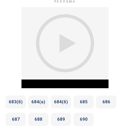
683(б)
684(а)
684(б)
685
686
687
688
689
690
Play Video