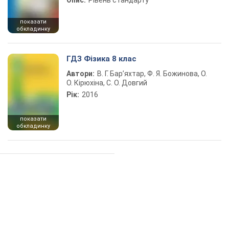
Опис:
Рівень стандарту
показати
обкладинку
ГДЗ Фізика 8 клас
Автори:
В. Г. Бар’яхтар, Ф. Я. Божинова, О.
О. Кірюхіна, С. О. Довгий
Рік:
2016
показати
обкладинку