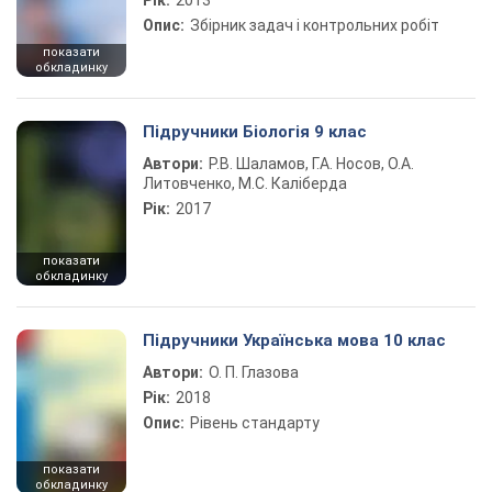
Рік:
2013
Опис:
Збірник задач і контрольних робіт
показати
обкладинку
Підручники Біологія 9 клас
Автори:
Р.В. Шаламов, Г.А. Носов, О.А.
Литовченко, М.С. Каліберда
Рік:
2017
показати
обкладинку
Підручники Українська мова 10 клас
Автори:
О. П. Глазова
Рік:
2018
Опис:
Рівень стандарту
показати
обкладинку