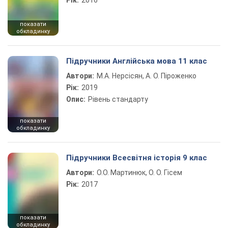
Рік:
2016
показати
обкладинку
Підручники Англійська мова 11 клас
Автори:
М.А. Нерсісян, А. О. Піроженко
Рік:
2019
Опис:
Рівень стандарту
показати
обкладинку
Підручники Всесвітня історія 9 клас
Автори:
О.О. Мартинюк, О. О. Гісем
Рік:
2017
показати
обкладинку