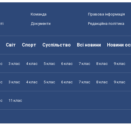
Команда
Правова інформація
ті
Документи
Редакційна політика
Світ
Спорт
Суспільство
Всі новини
Новини ос
ас
3 клас
4 клас
5 клас
6 клас
7 клас
8 клас
9 клас
ас
3 клас
4 клас
5 клас
6 клас
7 клас
8 клас
9 клас
ас
11 клас