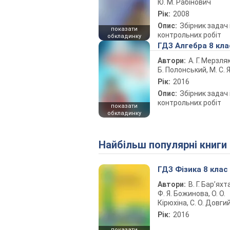
Ю. М. Рабінович
Рік:
2008
Опис:
Збірник задач 
показати
контрольних робіт
обкладинку
ГДЗ Алгебра 8 кла
Автори:
А. Г. Мерзляк
Б. Полонський, М. С. Я
Рік:
2016
Опис:
Збірник задач 
контрольних робіт
показати
обкладинку
Найбільш популярні книги
ГДЗ Фізика 8 клас
Автори:
В. Г. Бар’яхт
Ф. Я. Божинова, О. О.
Кірюхіна, С. О. Довги
Рік:
2016
показати