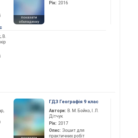
Рік:
2016
і
показати
обкладинку
с
, В.
кір
і
ГДЗ Географія 9 клас
ар,
Автори:
В. М. Бойко, І. Л.
Дітчук
й
Рік:
2017
Опис:
Зошит для
практичних робіт
показати