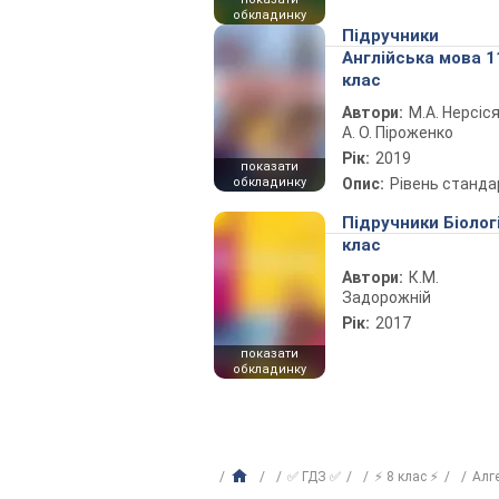
обкладинку
Підручники
Англійська мова 1
клас
Автори:
М.А. Нерсіся
А. О. Піроженко
Рік:
2019
показати
обкладинку
Опис:
Рівень станда
Підручники Біолог
клас
Автори:
К.М.
Задорожній
Рік:
2017
показати
обкладинку
✅ ГДЗ ✅
⚡ 8 клас ⚡
Алг