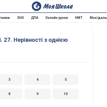
учники
ЗНО
ДПА
Онлайн уроки
НМТ
Моя їдаль
3
4
5
8
9
10