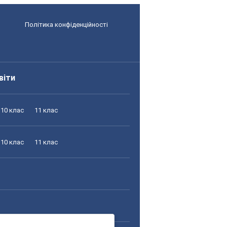
Політика конфіденційності
віти
10 клас
11 клас
10 клас
11 клас