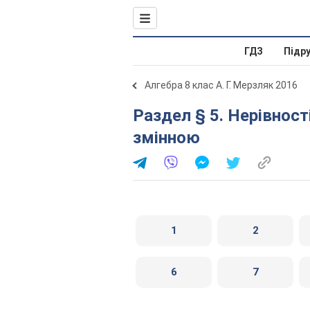
ГДЗ
Підр
Алгебра 8 клас А. Г. Мерзляк 2016
Раздел § 5. Нерівності. 27. Нерівності з однією
змінною
1
2
6
7