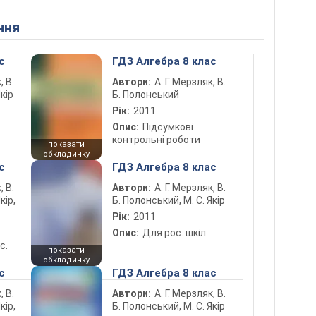
ння
с
ГДЗ Алгебра 8 клас
, В.
Автори:
А. Г. Мерзляк, В.
кір
Б. Полонський
Рік:
2011
Опис:
Підсумкові
контрольні роботи
показати
обкладинку
с
ГДЗ Алгебра 8 клас
, В.
Автори:
А. Г. Мерзляк, В.
кір,
Б. Полонський, М. С. Якір
Рік:
2011
Опис:
Для рос. шкіл
с.
показати
обкладинку
с
ГДЗ Алгебра 8 клас
, В.
Автори:
А. Г. Мерзляк, В.
кір,
Б. Полонський, М. С. Якір