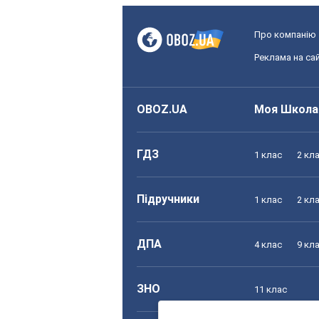
Про компанію
Реклама на сай
OBOZ.UA
Моя Школа
ГДЗ
1 клас
2 кл
Підручники
1 клас
2 кл
ДПА
4 клас
9 кл
ЗНО
11 клас