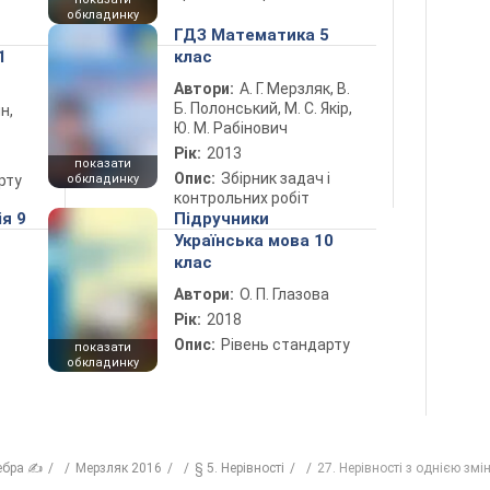
обкладинку
ГДЗ Математика 5
1
клас
Автори:
А. Г. Мерзляк, В.
Б. Полонський, М. С. Якір,
н,
Ю. М. Рабінович
Рік:
2013
показати
Опис:
Збірник задач і
рту
обкладинку
контрольних робіт
ія 9
Підручники
Українська мова 10
клас
Автори:
О. П. Глазова
Рік:
2018
Опис:
Рівень стандарту
показати
обкладинку
ебра ✍
Мерзляк 2016
§ 5. Нерівності
27. Нерівності з однією зм