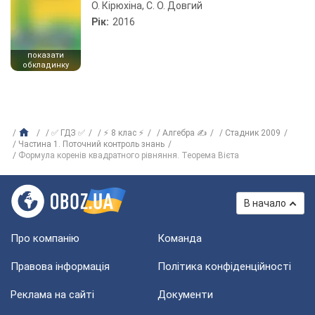
О. Кірюхіна, С. О. Довгий
Рік:
2016
показати
обкладинку
✅ ГДЗ ✅
⚡ 8 клас ⚡
Алгебра ✍
Стадник 2009
Частина 1. Поточний контроль знань
Формула коренів квадратного рівняння. Теорема Вієта
В начало
Про компанію
Команда
Правова інформація
Політика конфіденційності
Реклама на сайті
Документи