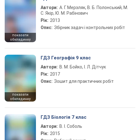
Автори:
А. Г. Мерзляк, В. Б. Полонський, М.
С. Якір, Ю. М. Рабінович
Рік:
2013
Опис:
Збірник задач і контрольних робіт
показати
обкладинку
ГДЗ Географія 9 клас
Автори:
В. М. Бойко, І. Л. Дітчук
Рік:
2017
Опис:
Зошит для практичних робіт
показати
обкладинку
ГДЗ Біологія 7 клас
Автори:
В. І. Соболь
Рік:
2015