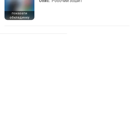
Опис:
Робочий зошит
показати
обкладинку