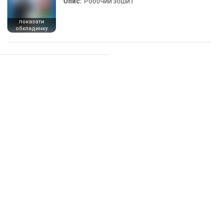
Опис:
Робочий зошит
показати
обкладинку