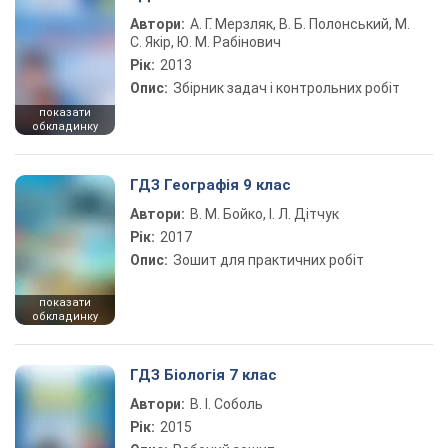
Автори:
А. Г. Мерзляк, В. Б. Полонський, М.
С. Якір, Ю. М. Рабінович
Рік:
2013
Опис:
Збірник задач і контрольних робіт
показати
обкладинку
ГДЗ Географія 9 клас
Автори:
В. М. Бойко, І. Л. Дітчук
Рік:
2017
Опис:
Зошит для практичних робіт
показати
обкладинку
ГДЗ Біологія 7 клас
Автори:
В. І. Соболь
Рік:
2015