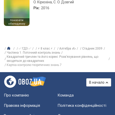
О. Кірюхіна, С. О. Довгий
Рік:
2016
показати
обкладинку
✅ ГДЗ ✅
⚡ 8 клас ⚡
Алгебра ✍
Стадник 2009
Частина 1. Поточний контроль знань
Квадратний тричлен та його корені. Розв’язування рівнянь, що
зводяться до квадратних
Картка контролю теоретичних знань 7
В начало
Про компанію
Команда
Правова інформація
Політика конфіденційності