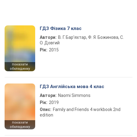
ГДЗ Фізика 7 клас
Автори:
В. Г. Бар’яхтар, Ф. Я. Божинова, С.
О. Довгий
Рік:
2015
показати
обкладинку
ГДЗ Англійська мова 4 клас
Автори:
Naomi Simmons
Рік:
2019
Опис:
Family and Friends 4 workbook 2nd
edition
показати
обкладинку