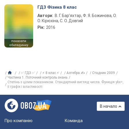
ГДЗ Фізика 8 клас
Автори:
В. Г. Бар’яхтар, Ф. Я. Божинова, О.
О. Кірюхіна, С. О. Довгий
Рік:
2016
показати
обкладинку
✅ ГДЗ ✅
⚡ 8 клас ⚡
Алгебра ✍
Стадник 2009
Частина 1. Поточний контроль знань
Степінь з цілим показником. Стандартний вигляд числа. Функція ykx=,
її графік і властивості
В начало
Про компанію
Команда