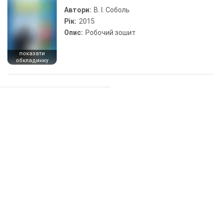
Автори:
В. І. Соболь
Рік:
2015
Опис:
Робочий зошит
показати
обкладинку