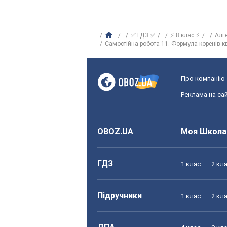
✅ ГДЗ ✅
⚡ 8 клас ⚡
Алг
Самостійна робота 11. Формула коренів к
Про компанію
Реклама на сай
OBOZ.UA
Моя Школа
ГДЗ
1 клас
2 кл
Підручники
1 клас
2 кл