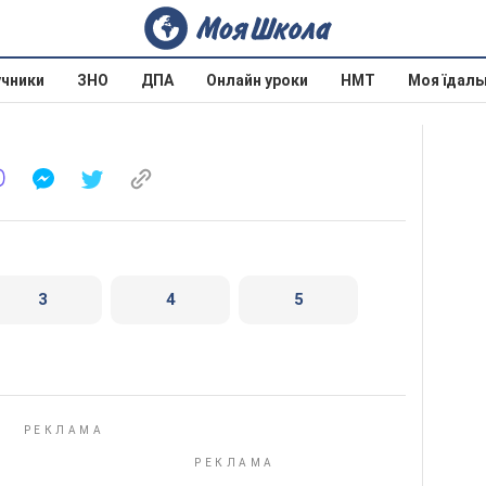
учники
ЗНО
ДПА
Онлайн уроки
НМТ
Моя їдаль
3
4
5