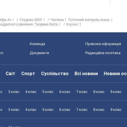
ебра ✍
Стадник 2009
Частина 1. Поточний контроль знань
вадратного рівняння. Теорема Вієта
Варіант 1
Команда
Правова інформація
ті
Документи
Редакційна політика
Світ
Спорт
Суспільство
Всі новини
Новини ос
ас
3 клас
4 клас
5 клас
6 клас
7 клас
8 клас
9 клас
ас
3 клас
4 клас
5 клас
6 клас
7 клас
8 клас
9 клас