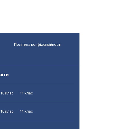
Політика конфіденційності
віти
10 клас
11 клас
10 клас
11 клас