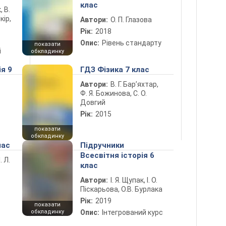
клас
, В.
кір,
Автори:
О. П. Глазова
Рік:
2018
Опис:
Рівень стандарту
показати
і
обкладинку
ія 9
ГДЗ Фізика 7 клас
Автори:
В. Г. Бар’яхтар,
Ф. Я. Божинова, С. О.
Довгий
Рік:
2015
показати
обкладинку
лас
Підручники
Всесвітня історія 6
. Л.
клас
Автори:
І. Я. Щупак, І. О.
Піскарьова, О.В. Бурлака
Рік:
2019
показати
обкладинку
Опис:
Інтегрований курс