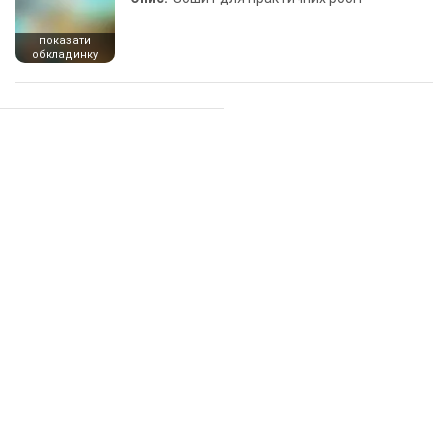
показати
обкладинку