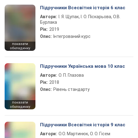
Підручники Всесвітня історія 6 клас
Автори:
І. Я. Щупак, І. О. Піскарьова, О.В.
Бурлака
Рік:
2019
Опис:
Інтегрований курс
показати
обкладинку
Підручники Українська мова 10 клас
Автори:
О. П. Глазова
Рік:
2018
Опис:
Рівень стандарту
показати
обкладинку
Підручники Всесвітня історія 9 клас
Автори:
О.О. Мартинюк, О. О. Гісем