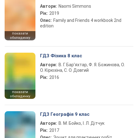
Автори:
Naomi Simmons
Рік:
2019
Опис:
Family and Friends 4 workbook 2nd
edition
показати
обкладинку
ГДЗ Фізика 8 клас
Автори:
В. Г. Бар’яхтар, Ф. Я. Божинова, О.
О. Кірюхіна, С. О. Довгий
Рік:
2016
показати
обкладинку
ГДЗ Географія 9 клас
Автори:
В. М. Бойко, І. Л. Дітчук
Рік:
2017
Опис:
Зошит для практичних робіт