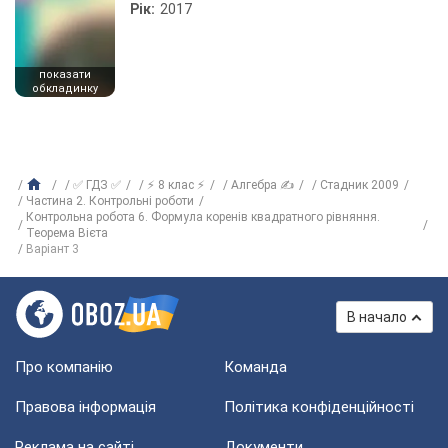
Рік:
2017
показати
обкладинку
✅ ГДЗ ✅
⚡ 8 клас ⚡
Алгебра ✍
Стадник 2009
Частина 2. Контрольні роботи
Контрольна робота 6. Формула коренів квадратного рівняння.
Теорема Вієта
Варіант 3
В начало
Про компанію
Команда
Правова інформація
Політика конфіденційності
Реклама на сайті
Документи