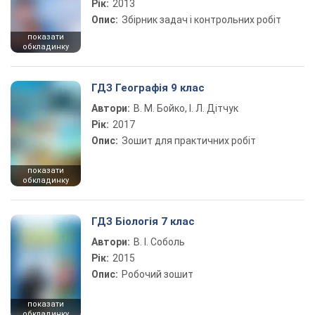
Рік:
2013
Опис:
Збірник задач і контрольних робіт
показати
обкладинку
ГДЗ Географія 9 клас
Автори:
В. М. Бойко, І. Л. Дітчук
Рік:
2017
Опис:
Зошит для практичних робіт
показати
обкладинку
ГДЗ Біологія 7 клас
Автори:
В. І. Соболь
Рік:
2015
Опис:
Робочий зошит
показати
обкладинку