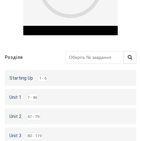
у
Розділи
Play Video
Staгtiпg Up
1 - 6
Unit 1
7 - 46
Unit 2
47 - 79
Unit 3
80 - 119